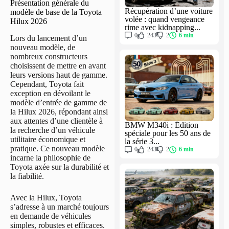
Présentation générale du
Récupération d’une voiture
modèle de base de la Toyota
volée : quand vengeance
Hilux 2026
rime avec kidnapping...
0
243
2
6 min
Lors du lancement d’un
nouveau modèle, de
nombreux constructeurs
choisissent de mettre en avant
leurs versions haut de gamme.
Cependant, Toyota fait
exception en dévoilant le
modèle d’entrée de gamme de
la Hilux 2026, répondant ainsi
aux attentes d’une clientèle à
BMW M340i : Édition
la recherche d’un véhicule
spéciale pour les 50 ans de
utilitaire économique et
la série 3...
pratique. Ce nouveau modèle
0
243
2
6 min
incarne la philosophie de
Toyota axée sur la durabilité et
la fiabilité.
Avec la Hilux, Toyota
s’adresse à un marché toujours
en demande de véhicules
simples, robustes et efficaces.