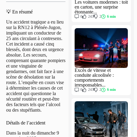
Les voitures modernes : toit
en carton, une surprise
étonnante...
💡 En résumé
0
243
2
6 min
Un accident tragique a eu lieu
sur la RN12 à Plénée-Jugon,
impliquant un conducteur de
25 ans circulant à contresens.
Cet incident a causé cinq
blessés, dont deux en urgence
absolue. Les secours,
comprenant quarante pompiers
et une vingtaine de
Excès de vitesse et
gendarmes, ont fait face à une
conduite alcoolisée :
scène de désolation sur la
comportements
route. L’enquête en cours vise
irresponsables...
à déterminer les causes de cet
0
243
2
6 min
accident qui questionne la
sécurité routière et peut-être
des facteurs tels que l’alcool
ou des stupéfiants.
Détails de l’accident
Dans la nuit du dimanche 9