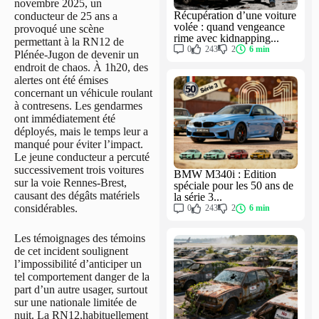
novembre 2025, un
Récupération d’une voiture
conducteur de 25 ans a
volée : quand vengeance
provoqué une scène
rime avec kidnapping...
permettant à la RN12 de
0
243
2
6 min
Plénée-Jugon de devenir un
endroit de chaos. À 1h20, des
alertes ont été émises
concernant un véhicule roulant
à contresens. Les gendarmes
ont immédiatement été
déployés, mais le temps leur a
manqué pour éviter l’impact.
Le jeune conducteur a percuté
successivement trois voitures
BMW M340i : Édition
sur la voie Rennes-Brest,
spéciale pour les 50 ans de
causant des dégâts matériels
la série 3...
considérables.
0
243
2
6 min
Les témoignages des témoins
de cet incident soulignent
l’impossibilité d’anticiper un
tel comportement danger de la
part d’un autre usager, surtout
sur une nationale limitée de
nuit. La RN12,habituellement