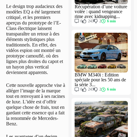
Le design trop audacieux des
Récupération d’une voiture
volée : quand vengeance
modèles EQ a été largement
rime avec kidnapping...
critiqué, et les premiers
0
243
2
6 min
aperçus du prototype de l’E-
Class électrique laissent
transparaître un retour à des
éléments stylistiques plus
traditionnels. En effet, des
vidéos espion ont montré un
prototype camouflé, où des
lignes plus droites du capot et
un hayon plus vertical
deviennent apparents.
BMW M340i : Édition
spéciale pour les 50 ans de
la série 3...
Cette nouvelle approche vise à
0
243
2
6 min
alléger l’image de la marque
tout en renvoyant à ses racines
de luxe. L’idée est d’offrir
quelque chose de frais, tout en
gardant cette essence qui a fait
la renommée de Mercedes-
Benz.
Les avantages d’un design