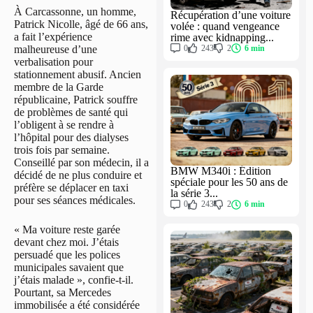
À Carcassonne, un homme,
Récupération d’une voiture
Patrick Nicolle, âgé de 66 ans,
volée : quand vengeance
a fait l’expérience
rime avec kidnapping...
0
243
2
6 min
malheureuse d’une
verbalisation pour
stationnement abusif. Ancien
membre de la Garde
républicaine, Patrick souffre
de problèmes de santé qui
l’obligent à se rendre à
l’hôpital pour des dialyses
trois fois par semaine.
Conseillé par son médecin, il a
BMW M340i : Édition
décidé de ne plus conduire et
spéciale pour les 50 ans de
préfère se déplacer en taxi
la série 3...
pour ses séances médicales.
0
243
2
6 min
« Ma voiture reste garée
devant chez moi. J’étais
persuadé que les polices
municipales savaient que
j’étais malade », confie-t-il.
Pourtant, sa Mercedes
immobilisée a été considérée