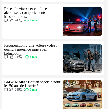
Excès de vitesse et conduite
alcoolisée : comportements
irresponsables...
0
243
2
6 min
Récupération d’une voiture volée :
quand vengeance rime avec
kidnapping...
0
243
2
6 min
BMW M340i : Édition spéciale pour
les 50 ans de la série 3...
0
243
2
6 min