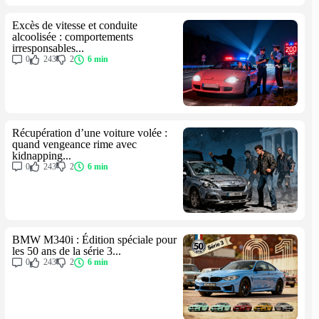
Excès de vitesse et conduite
alcoolisée : comportements
irresponsables...
0
243
2
6 min
Récupération d’une voiture volée :
quand vengeance rime avec
kidnapping...
0
243
2
6 min
BMW M340i : Édition spéciale pour
les 50 ans de la série 3...
0
243
2
6 min