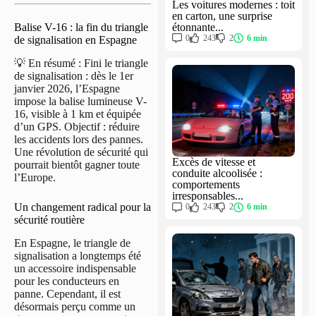
Les voitures modernes : toit
en carton, une surprise
étonnante...
Balise V-16 : la fin du triangle
0
243
2
6 min
de signalisation en Espagne
💡 En résumé : Fini le triangle
de signalisation : dès le 1er
janvier 2026, l’Espagne
impose la balise lumineuse V-
16, visible à 1 km et équipée
d’un GPS. Objectif : réduire
les accidents lors des pannes.
Une révolution de sécurité qui
Excès de vitesse et
pourrait bientôt gagner toute
conduite alcoolisée :
l’Europe.
comportements
irresponsables...
Un changement radical pour la
0
243
2
6 min
sécurité routière
En Espagne, le triangle de
signalisation a longtemps été
un accessoire indispensable
pour les conducteurs en
panne. Cependant, il est
désormais perçu comme un