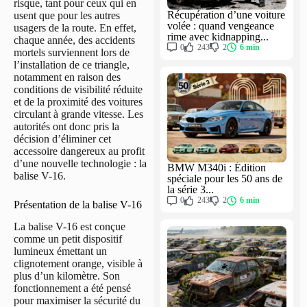
risque, tant pour ceux qui en
Récupération d’une voiture
usent que pour les autres
volée : quand vengeance
usagers de la route. En effet,
rime avec kidnapping...
chaque année, des accidents
0
243
2
6 min
mortels surviennent lors de
l’installation de ce triangle,
notamment en raison des
conditions de visibilité réduite
et de la proximité des voitures
circulant à grande vitesse. Les
autorités ont donc pris la
décision d’éliminer cet
accessoire dangereux au profit
d’une nouvelle technologie : la
BMW M340i : Édition
balise V-16.
spéciale pour les 50 ans de
la série 3...
0
243
2
6 min
Présentation de la balise V-16
La balise V-16 est conçue
comme un petit dispositif
lumineux émettant un
clignotement orange, visible à
plus d’un kilomètre. Son
fonctionnement a été pensé
pour maximiser la sécurité du