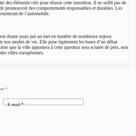
re des éléments clés pour réussir cette transition. Il ne suffit pas de
tiel de promouvoir des comportements responsables et durables. Les
étournerait de l’automobile.
ement douze jours par an met en lumière de nombreux enjeux
n de nos modes de vie. Elle pose également les bases d’un débat
ponse que la ville apportera à cette question sera scrutée de près, non
ndes villes européennes.
avec
*
E-mail
*