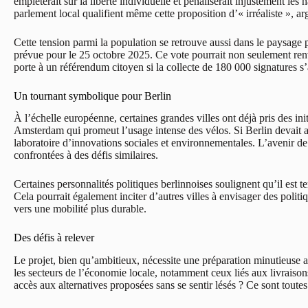
empiéterait sur la liberté individuelle et pénaliserait injustement le
parlement local qualifient même cette proposition d’« irréaliste », ar
Cette tension parmi la population se retrouve aussi dans le paysage p
prévue pour le 25 octobre 2025. Ce vote pourrait non seulement renv
porte à un référendum citoyen si la collecte de 180 000 signatures s
Un tournant symbolique pour Berlin
À l’échelle européenne, certaines grandes villes ont déjà pris des ini
Amsterdam qui promeut l’usage intense des vélos. Si Berlin devait a
laboratoire d’innovations sociales et environnementales. L’avenir de
confrontées à des défis similaires.
Certaines personnalités politiques berlinnoises soulignent qu’il est t
Cela pourrait également inciter d’autres villes à envisager des politiq
vers une mobilité plus durable.
Des défis à relever
Le projet, bien qu’ambitieux, nécessite une préparation minutieuse a
les secteurs de l’économie locale, notamment ceux liés aux livraison
accès aux alternatives proposées sans se sentir lésés ? Ce sont toutes