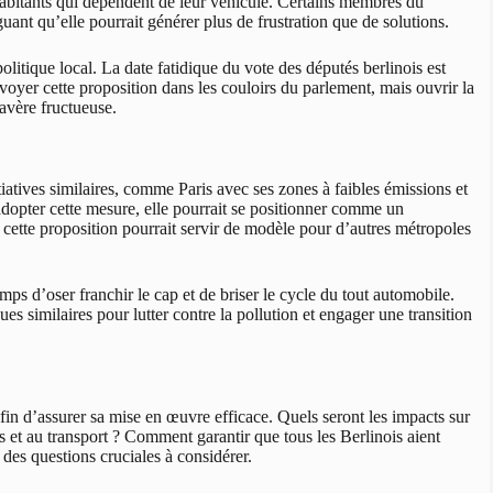
s habitants qui dépendent de leur véhicule. Certains membres du
guant qu’elle pourrait générer plus de frustration que de solutions.
olitique local. La date fatidique du vote des députés berlinois est
oyer cette proposition dans les couloirs du parlement, mais ouvrir la
’avère fructueuse.
tiatives similaires, comme Paris avec ses zones à faibles émissions et
dopter cette mesure, elle pourrait se positionner comme un
 cette proposition pourrait servir de modèle pour d’autres métropoles
emps d’oser franchir le cap et de briser le cycle du tout automobile.
ues similaires pour lutter contre la pollution et engager une transition
fin d’assurer sa mise en œuvre efficace. Quels seront les impacts sur
s et au transport ? Comment garantir que tous les Berlinois aient
 des questions cruciales à considérer.