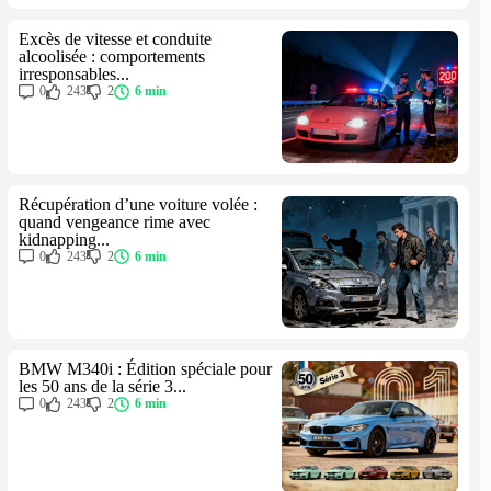
Excès de vitesse et conduite
alcoolisée : comportements
irresponsables...
0
243
2
6 min
Récupération d’une voiture volée :
quand vengeance rime avec
kidnapping...
0
243
2
6 min
BMW M340i : Édition spéciale pour
les 50 ans de la série 3...
0
243
2
6 min