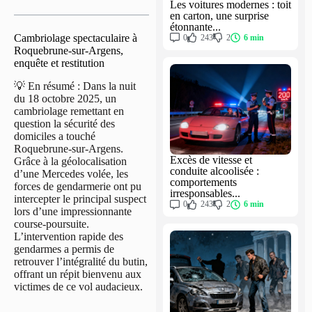
Les voitures modernes : toit
en carton, une surprise
étonnante...
Cambriolage spectaculaire à
0
243
2
6 min
Roquebrune-sur-Argens,
enquête et restitution
💡 En résumé : Dans la nuit
du 18 octobre 2025, un
cambriolage remettant en
question la sécurité des
domiciles a touché
Roquebrune-sur-Argens.
Excès de vitesse et
Grâce à la géolocalisation
conduite alcoolisée :
d’une Mercedes volée, les
comportements
forces de gendarmerie ont pu
irresponsables...
intercepter le principal suspect
0
243
2
6 min
lors d’une impressionnante
course-poursuite.
L’intervention rapide des
gendarmes a permis de
retrouver l’intégralité du butin,
offrant un répit bienvenu aux
victimes de ce vol audacieux.