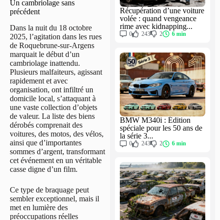
Un cambriolage sans
Récupération d’une voiture
précédent
volée : quand vengeance
rime avec kidnapping...
Dans la nuit du 18 octobre
0
243
2
6 min
2025, l’agitation dans les rues
de Roquebrune-sur-Argens
marquait le début d’un
cambriolage inattendu.
Plusieurs malfaiteurs, agissant
rapidement et avec
organisation, ont infiltré un
domicile local, s’attaquant à
une vaste collection d’objets
de valeur. La liste des biens
BMW M340i : Édition
dérobés comprenait des
spéciale pour les 50 ans de
voitures, des motos, des vélos,
la série 3...
ainsi que d’importantes
0
243
2
6 min
sommes d’argent, transformant
cet événement en un véritable
casse digne d’un film.
Ce type de braquage peut
sembler exceptionnel, mais il
met en lumière des
préoccupations réelles