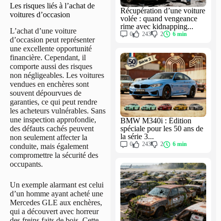
Les risques liés à l’achat de
Récupération d’une voiture
voitures d’occasion
volée : quand vengeance
rime avec kidnapping...
L’achat d’une voiture
0
243
2
6 min
d’occasion peut représenter
une excellente opportunité
financière. Cependant, il
comporte aussi des risques
non négligeables. Les voitures
vendues en enchères sont
souvent dépourvues de
garanties, ce qui peut rendre
les acheteurs vulnérables. Sans
une inspection approfondie,
BMW M340i : Édition
des défauts cachés peuvent
spéciale pour les 50 ans de
la série 3...
non seulement affecter la
0
243
2
6 min
conduite, mais également
compromettre la sécurité des
occupants.
Un exemple alarmant est celui
d’un homme ayant acheté une
Mercedes GLE aux enchères,
qui a découvert avec horreur
des freins faits de bois. Cette