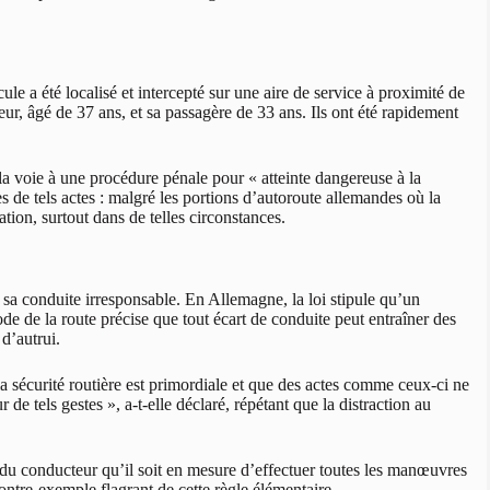
ule a été localisé et intercepté sur une aire de service à proximité de
eur, âgé de 37 ans, et sa passagère de 33 ans. Ils ont été rapidement
 la voie à une procédure pénale pour « atteinte dangereuse à la
es de tels actes : malgré les portions d’autoroute allemandes où la
ation, surtout dans de telles circonstances.
 sa conduite irresponsable. En Allemagne, la loi stipule qu’un
de de la route précise que tout écart de conduite peut entraîner des
d’autrui.
la sécurité routière est primordiale et que des actes comme ceux-ci ne
r de tels gestes », a-t-elle déclaré, répétant que la distraction au
du conducteur qu’il soit en mesure d’effectuer toutes les manœuvres
ontre-exemple flagrant de cette règle élémentaire.