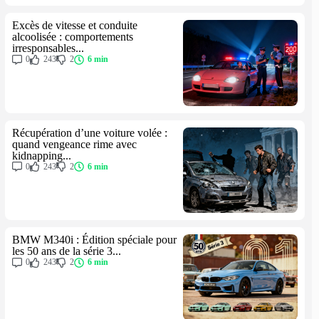
Excès de vitesse et conduite
alcoolisée : comportements
irresponsables...
0
243
2
6 min
Récupération d’une voiture volée :
quand vengeance rime avec
kidnapping...
0
243
2
6 min
BMW M340i : Édition spéciale pour
les 50 ans de la série 3...
0
243
2
6 min