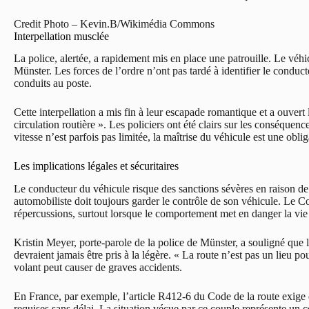
Credit Photo – Kevin.B/Wikimédia Commons
Interpellation musclée
La police, alertée, a rapidement mis en place une patrouille. Le véhic
Münster. Les forces de l’ordre n’ont pas tardé à identifier le conduct
conduits au poste.
Cette interpellation a mis fin à leur escapade romantique et a ouvert
circulation routière ». Les policiers ont été clairs sur les conséquenc
vitesse n’est parfois pas limitée, la maîtrise du véhicule est une oblig
Les implications légales et sécuritaires
Le conducteur du véhicule risque des sanctions sévères en raison de
automobiliste doit toujours garder le contrôle de son véhicule. Le Co
répercussions, surtout lorsque le comportement met en danger la vie 
Kristin Meyer, porte-parole de la police de Münster, a souligné que 
devraient jamais être pris à la légère. « La route n’est pas un lieu pou
volant peut causer de graves accidents.
En France, par exemple, l’article R412-6 du Code de la route exige 
requises sans délai. La situation vécue par ce couple représente un c