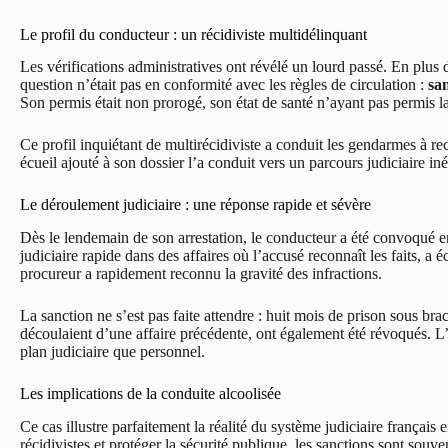
Le profil du conducteur : un récidiviste multidélinquant
Les vérifications administratives ont révélé un lourd passé. En plus 
question n’était pas en conformité avec les règles de circulation :
sa
Son permis était non prorogé, son état de santé n’ayant pas permis la
Ce profil inquiétant de multirécidiviste a conduit les gendarmes à re
écueil ajouté à son dossier l’a conduit vers un parcours judiciaire iné
Le déroulement judiciaire : une réponse rapide et sévère
Dès le lendemain de son arrestation, le conducteur a été convoqué 
judiciaire rapide dans des affaires où l’accusé reconnaît les faits, 
procureur a rapidement reconnu la gravité des infractions.
La sanction ne s’est pas faite attendre : huit mois de prison sous bra
découlaient d’une affaire précédente, ont également été révoqués. L’
plan judiciaire que personnel.
Les implications de la conduite alcoolisée
Ce cas illustre parfaitement la réalité du système judiciaire français
récidivistes et protéger la sécurité publique, les sanctions sont souven