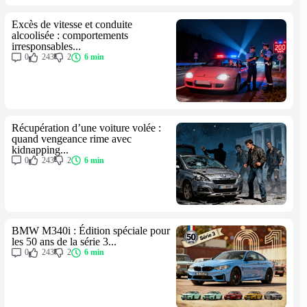
Excès de vitesse et conduite
alcoolisée : comportements
irresponsables...
0
243
2
6 min
Récupération d’une voiture volée :
quand vengeance rime avec
kidnapping...
0
243
2
6 min
BMW M340i : Édition spéciale pour
les 50 ans de la série 3...
0
243
2
6 min