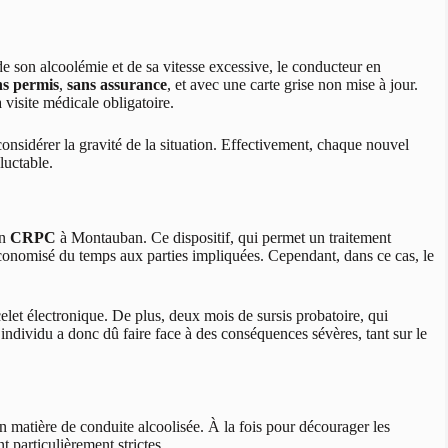
de son alcoolémie et de sa vitesse excessive, le conducteur en
ns permis
,
sans assurance
, et avec une carte grise non mise à jour.
 visite médicale obligatoire.
considérer la gravité de la situation. Effectivement, chaque nouvel
luctable.
en
CRPC
à Montauban. Ce dispositif, qui permet un traitement
a économisé du temps aux parties impliquées. Cependant, dans ce cas, le
celet électronique. De plus, deux mois de sursis probatoire, qui
individu a donc dû faire face à des conséquences sévères, tant sur le
 en matière de conduite alcoolisée. À la fois pour décourager les
t particulièrement strictes.