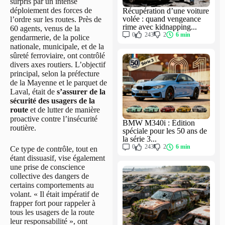
surpris par un intense
déploiement des forces de
Récupération d’une voiture
volée : quand vengeance
l’ordre sur les routes. Près de
rime avec kidnapping...
60 agents, venus de la
0
243
2
6 min
gendarmerie, de la police
nationale, municipale, et de la
sûreté ferroviaire, ont contrôlé
divers axes routiers. L’objectif
principal, selon la préfecture
de la Mayenne et le parquet de
Laval, était de
s’assurer de la
sécurité des usagers de la
route
et de lutter de manière
proactive contre l’insécurité
BMW M340i : Édition
routière.
spéciale pour les 50 ans de
la série 3...
0
243
2
6 min
Ce type de contrôle, tout en
étant dissuasif, vise également
une prise de conscience
collective des dangers de
certains comportements au
volant. « Il était impératif de
frapper fort pour rappeler à
tous les usagers de la route
leur responsabilité », ont