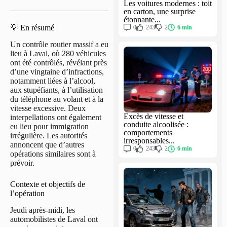
Les voitures modernes : toit
en carton, une surprise
étonnante...
💡 En résumé
0
243
2
6 min
Un contrôle routier massif a eu
lieu à Laval, où 280 véhicules
ont été contrôlés, révélant près
d’une vingtaine d’infractions,
notamment liées à l’alcool,
aux stupéfiants, à l’utilisation
du téléphone au volant et à la
vitesse excessive. Deux
Excès de vitesse et
interpellations ont également
conduite alcoolisée :
eu lieu pour immigration
comportements
irrégulière. Les autorités
irresponsables...
annoncent que d’autres
0
243
2
6 min
opérations similaires sont à
prévoir.
Contexte et objectifs de
l’opération
Jeudi après-midi, les
automobilistes de Laval ont