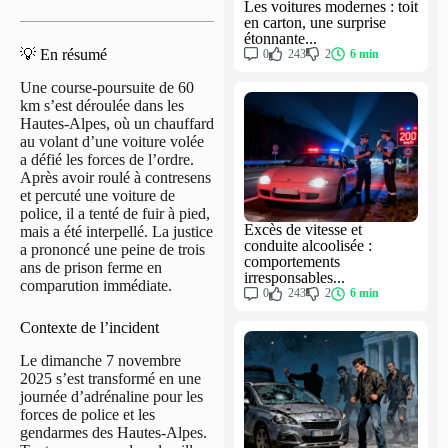
Les voitures modernes : toit
en carton, une surprise
étonnante...
💡 En résumé
0
243
2
6 min
Une course-poursuite de 60
km s’est déroulée dans les
Hautes-Alpes, où un chauffard
au volant d’une voiture volée
a défié les forces de l’ordre.
Après avoir roulé à contresens
et percuté une voiture de
police, il a tenté de fuir à pied,
Excès de vitesse et
mais a été interpellé. La justice
conduite alcoolisée :
a prononcé une peine de trois
comportements
ans de prison ferme en
irresponsables...
comparution immédiate.
0
243
2
6 min
Contexte de l’incident
Le dimanche 7 novembre
2025 s’est transformé en une
journée d’adrénaline pour les
forces de police et les
gendarmes des Hautes-Alpes.