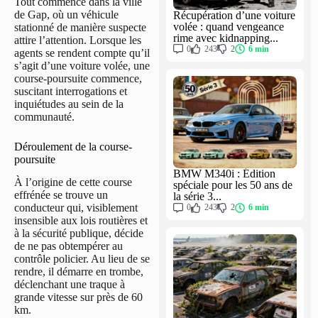
Tout commence dans la ville
de Gap, où un véhicule
Récupération d’une voiture
volée : quand vengeance
stationné de manière suspecte
rime avec kidnapping...
attire l’attention. Lorsque les
0
243
2
6 min
agents se rendent compte qu’il
s’agit d’une voiture volée, une
course-poursuite commence,
suscitant interrogations et
inquiétudes au sein de la
communauté.
Déroulement de la course-
poursuite
BMW M340i : Édition
À l’origine de cette course
spéciale pour les 50 ans de
effrénée se trouve un
la série 3...
conducteur qui, visiblement
0
243
2
6 min
insensible aux lois routières et
à la sécurité publique, décide
de ne pas obtempérer au
contrôle policier. Au lieu de se
rendre, il démarre en trombe,
déclenchant une traque à
grande vitesse sur près de 60
km.