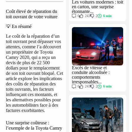
Les voitures modernes : toit
en carton, une surprise
étonnante...
Coût élevé de réparation du
0
243
2
6 min
toit ouvrant de votre voiture
💡 En résumé
Le coût de la réparation d’un
toit ouvrant peut dépasser vos
attentes, comme l’a découvert
un propriétaire de Toyota
Camry 2020, qui a reçu un
devis de plus de 22 500
Excès de vitesse et
dollars pour le remplacement
conduite alcoolisée :
de son toit ouvrant bloqué. Cet
comportements
article explore les implications
irresponsables...
des coûts de réparation des
0
243
2
6 min
toits ouvrants, les facteurs
influençant ces montants, et
les alternatives possibles pour
les automobilistes face à des
factures exorbitantes.
Une surprise coûteuse :
l’exemple de la Toyota Camry