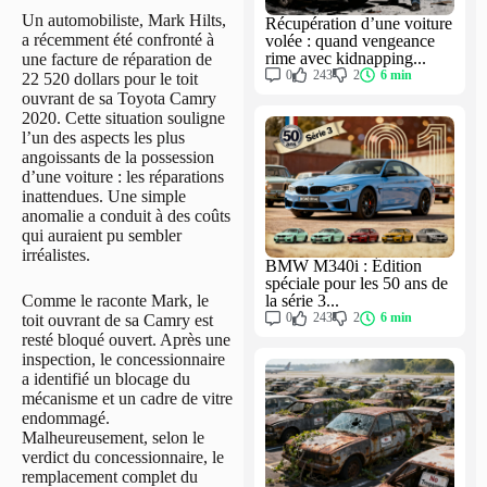
Un automobiliste, Mark Hilts,
Récupération d’une voiture
a récemment été confronté à
volée : quand vengeance
rime avec kidnapping...
une facture de réparation de
0
243
2
6 min
22 520 dollars pour le toit
ouvrant de sa Toyota Camry
2020. Cette situation souligne
l’un des aspects les plus
angoissants de la possession
d’une voiture : les réparations
inattendues. Une simple
anomalie a conduit à des coûts
qui auraient pu sembler
irréalistes.
BMW M340i : Édition
spéciale pour les 50 ans de
la série 3...
Comme le raconte Mark, le
0
243
2
6 min
toit ouvrant de sa Camry est
resté bloqué ouvert. Après une
inspection, le concessionnaire
a identifié un blocage du
mécanisme et un cadre de vitre
endommagé.
Malheureusement, selon le
verdict du concessionnaire, le
remplacement complet du