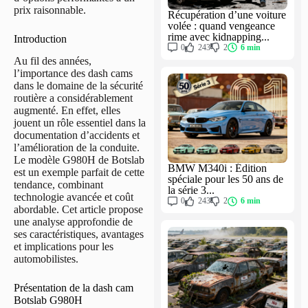
prix raisonnable.
Récupération d’une voiture
volée : quand vengeance
rime avec kidnapping...
Introduction
0
243
2
6 min
Au fil des années,
l’importance des dash cams
dans le domaine de la sécurité
routière a considérablement
augmenté. En effet, elles
jouent un rôle essentiel dans la
documentation d’accidents et
l’amélioration de la conduite.
Le modèle G980H de Botslab
BMW M340i : Édition
est un exemple parfait de cette
spéciale pour les 50 ans de
tendance, combinant
la série 3...
technologie avancée et coût
0
243
2
6 min
abordable. Cet article propose
une analyse approfondie de
ses caractéristiques, avantages
et implications pour les
automobilistes.
Présentation de la dash cam
Botslab G980H