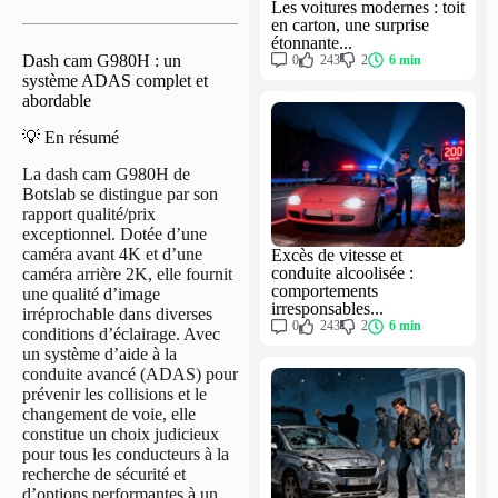
Les voitures modernes : toit
en carton, une surprise
étonnante...
Dash cam G980H : un
0
243
2
6 min
système ADAS complet et
abordable
💡 En résumé
La dash cam G980H de
Botslab se distingue par son
rapport qualité/prix
exceptionnel. Dotée d’une
caméra avant 4K et d’une
Excès de vitesse et
conduite alcoolisée :
caméra arrière 2K, elle fournit
comportements
une qualité d’image
irresponsables...
irréprochable dans diverses
0
243
2
6 min
conditions d’éclairage. Avec
un système d’aide à la
conduite avancé (ADAS) pour
prévenir les collisions et le
changement de voie, elle
constitue un choix judicieux
pour tous les conducteurs à la
recherche de sécurité et
d’options performantes à un