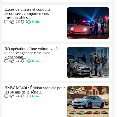
Excès de vitesse et conduite
alcoolisée : comportements
irresponsables...
0
243
2
6 min
Récupération d’une voiture volée :
quand vengeance rime avec
kidnapping...
0
243
2
6 min
BMW M340i : Édition spéciale pour
les 50 ans de la série 3...
0
243
2
6 min