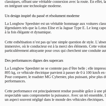
classiques, offrant une véritable connexion avec la route. En effet,
en intégrant une technologie moderne.
Un design inspiré du passé et résolument moderne
La Longbow Speedster est un véritable hommage aux voitures classi
légendaires tels que la Lotus Elise et la Jaguar Type E. Le long capot 
à la fois élégante et dynamique.
Cette esthétisation n’est pas qu’une simple question de style. L’abs
immersive, où le conducteur est à la merci des éléments. Cette volont
particulièrement attrayante pour ceux qui cherchent une conduite au
Des performances dignes des supercars
La Longbow Speedster ne se contente pas d’être belle ; elle impres
895 kg, ce véhicule électrique parvient à passer de 0 à 100 km/h en 
Pour comparer, le roadster MG Cyberster, plus puissant, pèse plus du
performances.
Cette performance est principalement rendue possible grâce à une pl
respectable sans compromettre la puissance. Avec un tel ensemble, Lo
un aspect souvent négligé dans le monde des véhicules électriques.