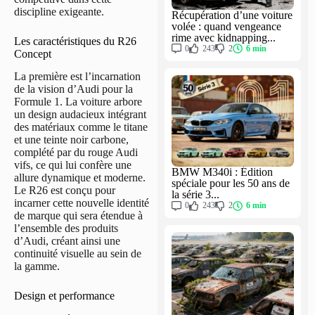
discipline exigeante.
Récupération d’une voiture
volée : quand vengeance
rime avec kidnapping...
Les caractéristiques du R26
0
243
2
6 min
Concept
La première est l’incarnation
de la vision d’Audi pour la
Formule 1. La voiture arbore
un design audacieux intégrant
des matériaux comme le titane
et une teinte noir carbone,
complété par du rouge Audi
vifs, ce qui lui confère une
BMW M340i : Édition
allure dynamique et moderne.
spéciale pour les 50 ans de
Le R26 est conçu pour
la série 3...
incarner cette nouvelle identité
0
243
2
6 min
de marque qui sera étendue à
l’ensemble des produits
d’Audi, créant ainsi une
continuité visuelle au sein de
la gamme.
Design et performance