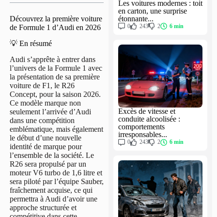
Les voitures modernes : toit
en carton, une surprise
étonnante...
Découvrez la première voiture
0
243
2
6 min
de Formule 1 d’Audi en 2026
💡 En résumé
Audi s’apprête à entrer dans
l’univers de la Formule 1 avec
la présentation de sa première
voiture de F1, le R26
Concept, pour la saison 2026.
Ce modèle marque non
Excès de vitesse et
seulement l’arrivée d’Audi
conduite alcoolisée :
dans une compétition
comportements
emblématique, mais également
irresponsables...
le début d’une nouvelle
0
243
2
6 min
identité de marque pour
l’ensemble de la société. Le
R26 sera propulsé par un
moteur V6 turbo de 1,6 litre et
sera piloté par l’équipe Sauber,
fraîchement acquise, ce qui
permettra à Audi d’avoir une
approche structurée et
compétitive dans cette