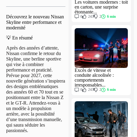
Les voitures modernes : toit
en carton, une surprise
étonnante...
Découvrez le nouveau Nissan
0
243
2
6 min
Skyline entre performance et
modernité
💡 En résumé
Après des années d’attente,
Nissan confirme le retour du
Skyline, une berline sportive
qui vise à combiner
performance et praticité.
Excès de vitesse et
conduite alcoolisée :
Prévue pour 2027, cette
comportements
nouvelle génération s’inspirera
irresponsables...
des designs emblématiques
0
243
2
6 min
des années 60 et 70 tout en se
positionnant entre la Nissan Z
et le GT-R. Attendez-vous à
un modèle à propulsion
arrière, avec la possibilité
d’une transmission manuelle,
qui saura séduire les
passionnés.