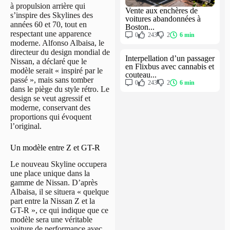
à propulsion arrière qui
Vente aux enchères de
s’inspire des Skylines des
voitures abandonnées à
années 60 et 70, tout en
Boston...
respectant une apparence
0
243
2
6 min
moderne. Alfonso Albaisa, le
directeur du design mondial de
Interpellation d’un passager
Nissan, a déclaré que le
en Flixbus avec cannabis et
modèle serait « inspiré par le
couteau...
passé », mais sans tomber
0
243
2
6 min
dans le piège du style rétro. Le
design se veut agressif et
moderne, conservant des
proportions qui évoquent
l’original.
Un modèle entre Z et GT-R
Le nouveau Skyline occupera
une place unique dans la
gamme de Nissan. D’après
Albaisa, il se situera « quelque
part entre la Nissan Z et la
GT-R », ce qui indique que ce
modèle sera une véritable
voiture de performance avec