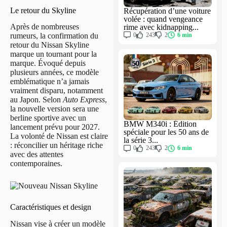
Le retour du Skyline
Récupération d’une voiture
volée : quand vengeance
Après de nombreuses
rime avec kidnapping...
0
243
2
6 min
rumeurs, la confirmation du
retour du Nissan Skyline
marque un tournant pour la
marque. Évoqué depuis
plusieurs années, ce modèle
emblématique n’a jamais
vraiment disparu, notamment
au Japon. Selon
Auto Express
,
la nouvelle version sera une
berline sportive avec un
BMW M340i : Édition
lancement prévu pour 2027.
spéciale pour les 50 ans de
La volonté de Nissan est claire
la série 3...
: réconcilier un héritage riche
0
243
2
6 min
avec des attentes
contemporaines.
Caractéristiques et design
Nissan vise à créer un modèle