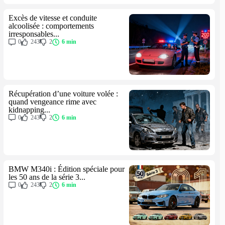
Excès de vitesse et conduite
alcoolisée : comportements
irresponsables...
0
243
2
6 min
Récupération d’une voiture volée :
quand vengeance rime avec
kidnapping...
0
243
2
6 min
BMW M340i : Édition spéciale pour
les 50 ans de la série 3...
0
243
2
6 min