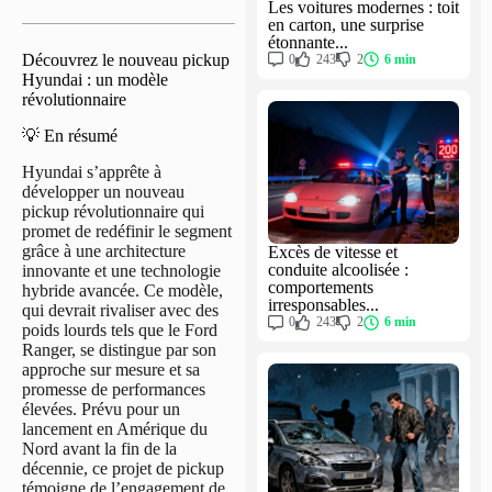
Les voitures modernes : toit
en carton, une surprise
étonnante...
Découvrez le nouveau pickup
0
243
2
6 min
Hyundai : un modèle
révolutionnaire
💡 En résumé
Hyundai s’apprête à
développer un nouveau
pickup révolutionnaire qui
promet de redéfinir le segment
grâce à une architecture
Excès de vitesse et
conduite alcoolisée :
innovante et une technologie
comportements
hybride avancée. Ce modèle,
irresponsables...
qui devrait rivaliser avec des
0
243
2
6 min
poids lourds tels que le Ford
Ranger, se distingue par son
approche sur mesure et sa
promesse de performances
élevées. Prévu pour un
lancement en Amérique du
Nord avant la fin de la
décennie, ce projet de pickup
témoigne de l’engagement de