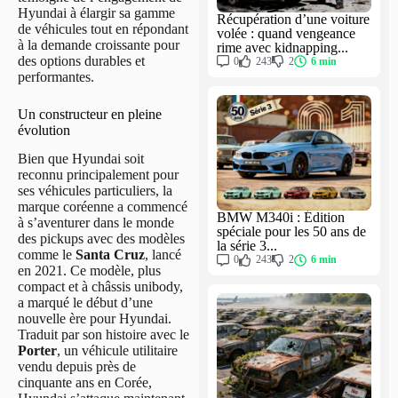
Hyundai à élargir sa gamme
Récupération d’une voiture
de véhicules tout en répondant
volée : quand vengeance
à la demande croissante pour
rime avec kidnapping...
des options durables et
0
243
2
6 min
performantes.
Un constructeur en pleine
évolution
Bien que Hyundai soit
reconnu principalement pour
ses véhicules particuliers, la
marque coréenne a commencé
BMW M340i : Édition
à s’aventurer dans le monde
spéciale pour les 50 ans de
des pickups avec des modèles
la série 3...
comme le
Santa Cruz
, lancé
0
243
2
6 min
en 2021. Ce modèle, plus
compact et à châssis unibody,
a marqué le début d’une
nouvelle ère pour Hyundai.
Traduit par son histoire avec le
Porter
, un véhicule utilitaire
vendu depuis près de
cinquante ans en Corée,