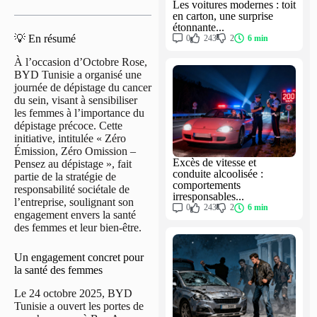
Les voitures modernes : toit
en carton, une surprise
étonnante...
💡 En résumé
0
243
2
6 min
À l’occasion d’Octobre Rose,
BYD Tunisie a organisé une
journée de dépistage du cancer
du sein, visant à sensibiliser
les femmes à l’importance du
dépistage précoce. Cette
initiative, intitulée « Zéro
Émission, Zéro Omission –
Excès de vitesse et
Pensez au dépistage », fait
conduite alcoolisée :
partie de la stratégie de
comportements
responsabilité sociétale de
irresponsables...
l’entreprise, soulignant son
0
243
2
6 min
engagement envers la santé
des femmes et leur bien-être.
Un engagement concret pour
la santé des femmes
Le 24 octobre 2025, BYD
Tunisie a ouvert les portes de