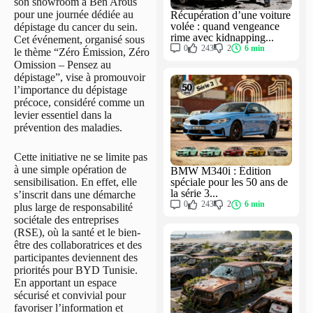
son showroom à Ben Arous
pour une journée dédiée au
Récupération d’une voiture
volée : quand vengeance
dépistage du cancer du sein.
rime avec kidnapping...
Cet événement, organisé sous
0
243
2
6 min
le thème “Zéro Émission, Zéro
Omission – Pensez au
dépistage”, vise à promouvoir
l’importance du dépistage
précoce, considéré comme un
levier essentiel dans la
prévention des maladies.
Cette initiative ne se limite pas
à une simple opération de
BMW M340i : Édition
sensibilisation. En effet, elle
spéciale pour les 50 ans de
la série 3...
s’inscrit dans une démarche
0
243
2
6 min
plus large de responsabilité
sociétale des entreprises
(RSE), où la santé et le bien-
être des collaboratrices et des
participantes deviennent des
priorités pour BYD Tunisie.
En apportant un espace
sécurisé et convivial pour
favoriser l’information et