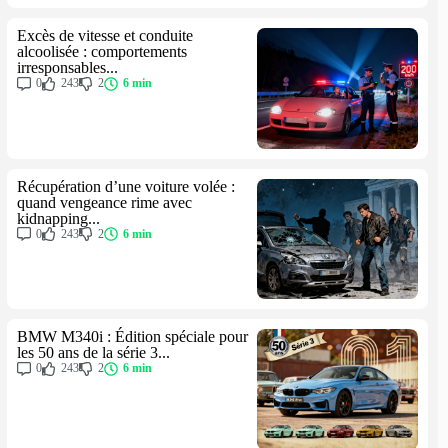
Excès de vitesse et conduite
alcoolisée : comportements
irresponsables...
0
243
2
6 min
Récupération d’une voiture volée :
quand vengeance rime avec
kidnapping...
0
243
2
6 min
BMW M340i : Édition spéciale pour
les 50 ans de la série 3...
0
243
2
6 min