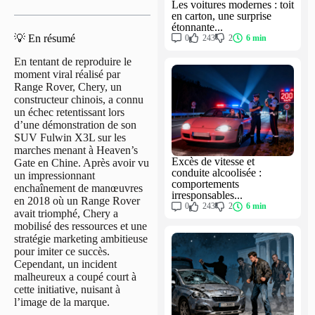
Les voitures modernes : toit
en carton, une surprise
étonnante...
💡 En résumé
0
243
2
6 min
En tentant de reproduire le
moment viral réalisé par
Range Rover, Chery, un
constructeur chinois, a connu
un échec retentissant lors
d’une démonstration de son
SUV Fulwin X3L sur les
marches menant à Heaven’s
Excès de vitesse et
Gate en Chine. Après avoir vu
conduite alcoolisée :
un impressionnant
comportements
enchaînement de manœuvres
irresponsables...
en 2018 où un Range Rover
0
243
2
6 min
avait triomphé, Chery a
mobilisé des ressources et une
stratégie marketing ambitieuse
pour imiter ce succès.
Cependant, un incident
malheureux a coupé court à
cette initiative, nuisant à
l’image de la marque.