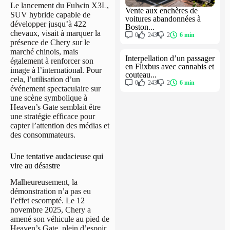
Le lancement du Fulwin X3L,
Vente aux enchères de
SUV hybride capable de
voitures abandonnées à
développer jusqu’à 422
Boston...
chevaux, visait à marquer la
0
243
2
6 min
présence de Chery sur le
marché chinois, mais
Interpellation d’un passager
également à renforcer son
en Flixbus avec cannabis et
image à l’international. Pour
couteau...
cela, l’utilisation d’un
0
243
2
6 min
événement spectaculaire sur
une scène symbolique à
Heaven’s Gate semblait être
une stratégie efficace pour
capter l’attention des médias et
des consommateurs.
Une tentative audacieuse qui
vire au désastre
Malheureusement, la
démonstration n’a pas eu
l’effet escompté. Le 12
novembre 2025, Chery a
amené son véhicule au pied de
Heaven’s Gate, plein d’espoir