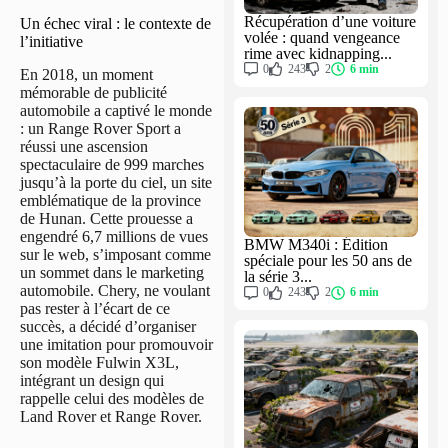
Récupération d’une voiture
Un échec viral : le contexte de
volée : quand vengeance
l’initiative
rime avec kidnapping...
0
243
2
6 min
En 2018, un moment
mémorable de publicité
automobile a captivé le monde
: un Range Rover Sport a
réussi une ascension
spectaculaire de 999 marches
jusqu’à la porte du ciel, un site
emblématique de la province
de Hunan. Cette prouesse a
engendré 6,7 millions de vues
BMW M340i : Édition
sur le web, s’imposant comme
spéciale pour les 50 ans de
un sommet dans le marketing
la série 3...
automobile. Chery, ne voulant
0
243
2
6 min
pas rester à l’écart de ce
succès, a décidé d’organiser
une imitation pour promouvoir
son modèle Fulwin X3L,
intégrant un design qui
rappelle celui des modèles de
Land Rover et Range Rover.