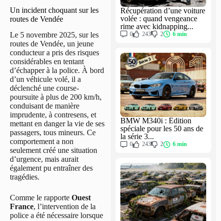
Un incident choquant sur les
Récupération d’une voiture
volée : quand vengeance
routes de Vendée
rime avec kidnapping...
0
243
2
6 min
Le 5 novembre 2025, sur les
routes de Vendée, un jeune
conducteur a pris des risques
considérables en tentant
d’échapper à la police. À bord
d’un véhicule volé, il a
déclenché une course-
poursuite à plus de 200 km/h,
conduisant de manière
imprudente, à contresens, et
BMW M340i : Édition
mettant en danger la vie de ses
spéciale pour les 50 ans de
passagers, tous mineurs. Ce
la série 3...
comportement a non
0
243
2
6 min
seulement créé une situation
d’urgence, mais aurait
également pu entraîner des
tragédies.
Comme le rapporte
Ouest
France
, l’intervention de la
police a été nécessaire lorsque