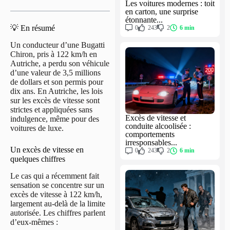
Les voitures modernes : toit
en carton, une surprise
étonnante...
💡 En résumé
0
243
2
6 min
Un conducteur d’une Bugatti
Chiron, pris à 122 km/h en
Autriche, a perdu son véhicule
d’une valeur de 3,5 millions
de dollars et son permis pour
dix ans. En Autriche, les lois
sur les excès de vitesse sont
strictes et appliquées sans
Excès de vitesse et
indulgence, même pour des
conduite alcoolisée :
voitures de luxe.
comportements
irresponsables...
Un excès de vitesse en
0
243
2
6 min
quelques chiffres
Le cas qui a récemment fait
sensation se concentre sur un
excès de vitesse à 122 km/h,
largement au-delà de la limite
autorisée. Les chiffres parlent
d’eux-mêmes :