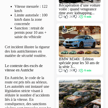
Récupération d’une voiture
Vitesse mesurée : 122
volée : quand vengeance
km/h
rime avec kidnapping...
Limite autorisée : 100
0
243
2
6 min
km/h dans la zone
concernée
Sanction : retrait de
permis pour 10 ans +
saisie du véhicule
Cet incident illustre la rigueur
des lois autrichiennes en
matière de sécurité routière.
BMW M340i : Édition
spéciale pour les 50 ans de
Le contexte des excès de
la série 3...
vitesse en Autriche
0
243
2
6 min
En Autriche, le code de la
route est pris très au sérieux.
Les autorités ont instauré une
législation stricte visant à
réduire le nombre d’accidents
liés à la vitesse. En
conséquence, des sanctions