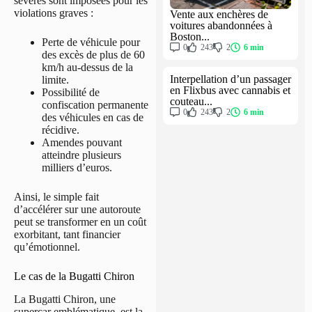
sévères sont imposées pour les
violations graves :
Vente aux enchères de
voitures abandonnées à
Boston...
Perte de véhicule pour
0
243
2
6 min
des excès de plus de 60
km/h au-dessus de la
Interpellation d’un passager
limite.
en Flixbus avec cannabis et
Possibilité de
couteau...
confiscation permanente
0
243
2
6 min
des véhicules en cas de
récidive.
Amendes pouvant
atteindre plusieurs
milliers d’euros.
Ainsi, le simple fait
d’accélérer sur une autoroute
peut se transformer en un coût
exorbitant, tant financier
qu’émotionnel.
Le cas de la Bugatti Chiron
La Bugatti Chiron, une
supercar emblématique, est la