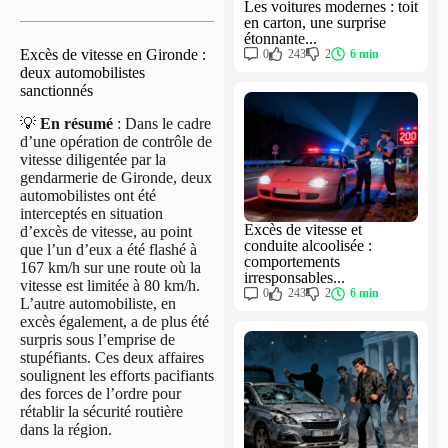
Les voitures modernes : toit
en carton, une surprise
étonnante...
Excès de vitesse en Gironde :
0
243
2
6 min
deux automobilistes
sanctionnés
💡
En résumé
: Dans le cadre
d’une opération de contrôle de
vitesse diligentée par la
gendarmerie de Gironde, deux
automobilistes ont été
interceptés en situation
Excès de vitesse et
d’excès de vitesse, au point
conduite alcoolisée :
que l’un d’eux a été flashé à
comportements
167 km/h sur une route où la
irresponsables...
vitesse est limitée à 80 km/h.
0
243
2
6 min
L’autre automobiliste, en
excès également, a de plus été
surpris sous l’emprise de
stupéfiants. Ces deux affaires
soulignent les efforts pacifiants
des forces de l’ordre pour
rétablir la sécurité routière
dans la région.