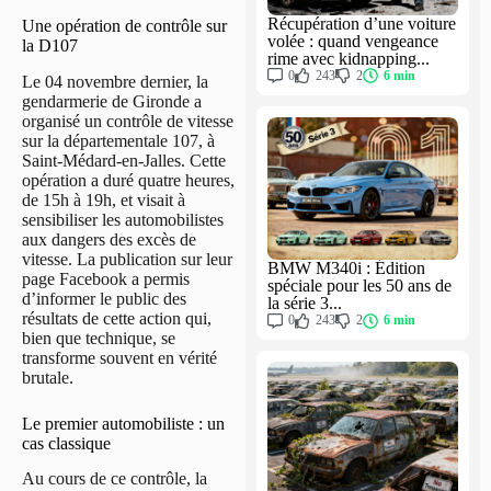
Récupération d’une voiture
Une opération de contrôle sur
volée : quand vengeance
la D107
rime avec kidnapping...
0
243
2
6 min
Le 04 novembre dernier, la
gendarmerie de Gironde a
organisé un contrôle de vitesse
sur la départementale 107, à
Saint-Médard-en-Jalles. Cette
opération a duré quatre heures,
de 15h à 19h, et visait à
sensibiliser les automobilistes
aux dangers des excès de
vitesse. La publication sur leur
BMW M340i : Édition
page Facebook a permis
spéciale pour les 50 ans de
d’informer le public des
la série 3...
résultats de cette action qui,
0
243
2
6 min
bien que technique, se
transforme souvent en vérité
brutale.
Le premier automobiliste : un
cas classique
Au cours de ce contrôle, la