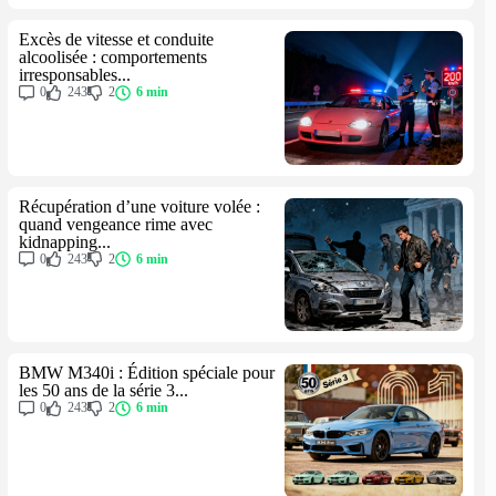
Excès de vitesse et conduite
alcoolisée : comportements
irresponsables...
0
243
2
6 min
Récupération d’une voiture volée :
quand vengeance rime avec
kidnapping...
0
243
2
6 min
BMW M340i : Édition spéciale pour
les 50 ans de la série 3...
0
243
2
6 min