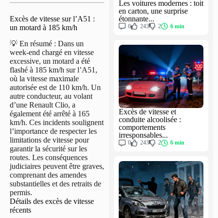
Les voitures modernes : toit
en carton, une surprise
étonnante...
Excès de vitesse sur l’A51 :
0
243
2
6 min
un motard à 185 km/h
💡 En résumé : Dans un
week-end chargé en vitesse
excessive, un motard a été
flashé à 185 km/h sur l’A51,
où la vitesse maximale
autorisée est de 110 km/h. Un
autre conducteur, au volant
d’une Renault Clio, a
Excès de vitesse et
également été arrêté à 165
conduite alcoolisée :
km/h. Ces incidents soulignent
comportements
l’importance de respecter les
irresponsables...
limitations de vitesse pour
0
243
2
6 min
garantir la sécurité sur les
routes. Les conséquences
judiciaires peuvent être graves,
comprenant des amendes
substantielles et des retraits de
permis.
Détails des excès de vitesse
récents