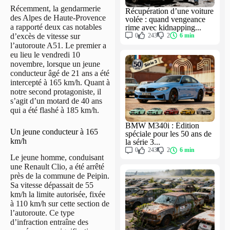
Récemment, la gendarmerie
Récupération d’une voiture
des Alpes de Haute-Provence
volée : quand vengeance
a rapporté deux cas notables
rime avec kidnapping...
0
243
2
6 min
d’excès de vitesse sur
l’autoroute A51. Le premier a
eu lieu le vendredi 10
novembre, lorsque un jeune
conducteur âgé de 21 ans a été
intercepté à 165 km/h. Quant à
notre second protagoniste, il
s’agit d’un motard de 40 ans
qui a été flashé à 185 km/h.
BMW M340i : Édition
Un jeune conducteur à 165
spéciale pour les 50 ans de
km/h
la série 3...
0
243
2
6 min
Le jeune homme, conduisant
une Renault Clio, a été arrêté
près de la commune de Peipin.
Sa vitesse dépassait de 55
km/h la limite autorisée, fixée
à 110 km/h sur cette section de
l’autoroute. Ce type
d’infraction entraîne des