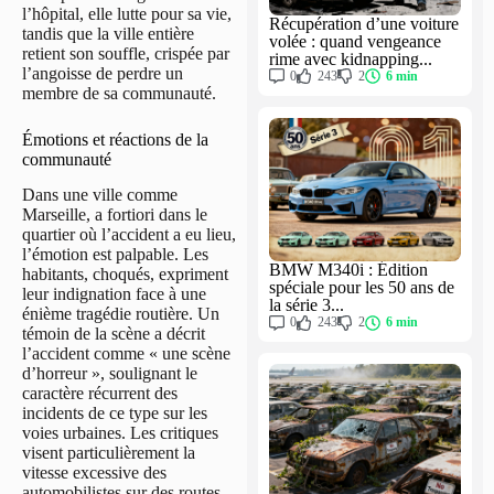
l’hôpital, elle lutte pour sa vie,
Récupération d’une voiture
tandis que la ville entière
volée : quand vengeance
retient son souffle, crispée par
rime avec kidnapping...
l’angoisse de perdre un
0
243
2
6 min
membre de sa communauté.
Émotions et réactions de la
communauté
Dans une ville comme
Marseille, a fortiori dans le
quartier où l’accident a eu lieu,
l’émotion est palpable. Les
BMW M340i : Édition
habitants, choqués, expriment
spéciale pour les 50 ans de
leur indignation face à une
la série 3...
énième tragédie routière. Un
0
243
2
6 min
témoin de la scène a décrit
l’accident comme « une scène
d’horreur », soulignant le
caractère récurrent des
incidents de ce type sur les
voies urbaines. Les critiques
visent particulièrement la
vitesse excessive des
automobilistes sur des routes