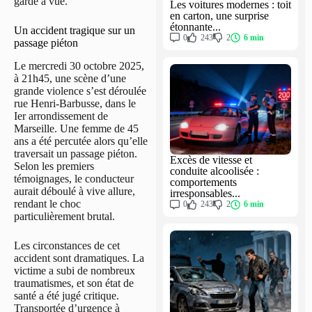
garde à vue.
Les voitures modernes : toit
en carton, une surprise
étonnante...
Un accident tragique sur un
0
243
2
6 min
passage piéton
Le mercredi 30 octobre 2025,
à 21h45, une scène d’une
grande violence s’est déroulée
rue Henri-Barbusse, dans le
Ier arrondissement de
Marseille. Une femme de 45
ans a été percutée alors qu’elle
traversait un passage piéton.
Excès de vitesse et
Selon les premiers
conduite alcoolisée :
témoignages, le conducteur
comportements
aurait déboulé à vive allure,
irresponsables...
rendant le choc
0
243
2
6 min
particulièrement brutal.
Les circonstances de cet
accident sont dramatiques. La
victime a subi de nombreux
traumatismes, et son état de
santé a été jugé critique.
Transportée d’urgence à