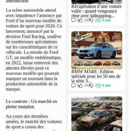
Introduction
Récupération d’une voiture
La scène automobile attend
volée : quand vengeance
avec impatience l’annonce par
rime avec kidnapping...
0
243
2
6 min
Ford d’un nouveau modèle de
voiture de sport pour 2026. Ce
lancement, annoncé par la
division Ford Racing, soulève
de nombreuses spéculations
sur les caractéristiques de ce
véhicule. La retraite du Ford
GT, un modèle emblématique,
en 2022, laisse entrevoir des
attentes élevées pour ce
BMW M340i : Édition
nouveau modèle qui pourrait
spéciale pour les 50 ans de
marquer un tournant dans la
la série 3...
production automobile de la
0
243
2
6 min
marque.
Le contexte : Un marché en
pleine mutation
Au cours des dernières
années, le marché des voitures
de sport a connu des