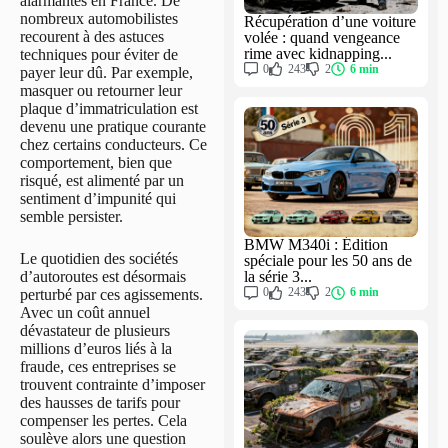
alarmantes en France. De
nombreux automobilistes
Récupération d’une voiture
recourent à des astuces
volée : quand vengeance
rime avec kidnapping...
techniques pour éviter de
0
243
2
6 min
payer leur dû. Par exemple,
masquer ou retourner leur
plaque d’immatriculation est
devenu une pratique courante
chez certains conducteurs. Ce
comportement, bien que
risqué, est alimenté par un
sentiment d’impunité qui
semble persister.
BMW M340i : Édition
Le quotidien des sociétés
spéciale pour les 50 ans de
la série 3...
d’autoroutes est désormais
0
243
2
6 min
perturbé par ces agissements.
Avec un coût annuel
dévastateur de plusieurs
millions d’euros liés à la
fraude, ces entreprises se
trouvent contrainte d’imposer
des hausses de tarifs pour
compenser les pertes. Cela
soulève alors une question