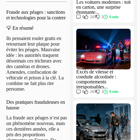
Les voitures modernes : toit
en carton, une surprise
étonnante...
Fraude aux péages : sanctions
0
243
2
6 min
et technologies pour la contrer
💡 En résumé
Ils pensaient rouler gratis en
retournant leur plaque pour
éviter les péages. Mauvaise
idée : les autorités traquent
désormais ces tricheurs avec
des caméras et drones.
Excès de vitesse et
Amendes, confiscation de
conduite alcoolisée :
véhicule et prison à la clé. La
comportements
combine ne fait plus rire
irresponsables...
personne.
0
243
2
6 min
Des pratiques frauduleuses en
hausse
La fraude aux péages n’est pas
un phénomène nouveau, mais
ces dernières années, elle a
pris des proportions