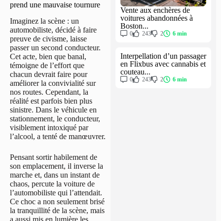
prend une mauvaise tournure
Vente aux enchères de
voitures abandonnées à
Imaginez la scène : un
Boston...
automobiliste, décidé à faire
0
243
2
6 min
preuve de civisme, laisse
passer un second conducteur.
Interpellation d’un passager
Cet acte, bien que banal,
en Flixbus avec cannabis et
témoigne de l’effort que
couteau...
chacun devrait faire pour
0
243
2
6 min
améliorer la convivialité sur
nos routes. Cependant, la
réalité est parfois bien plus
sinistre. Dans le véhicule en
stationnement, le conducteur,
visiblement intoxiqué par
l’alcool, a tenté de manœuvrer.
Pensant sortir habilement de
son emplacement, il inverse la
marche et, dans un instant de
chaos, percute la voiture de
l’automobiliste qui l’attendait.
Ce choc a non seulement brisé
la tranquillité de la scène, mais
a aussi mis en lumière les