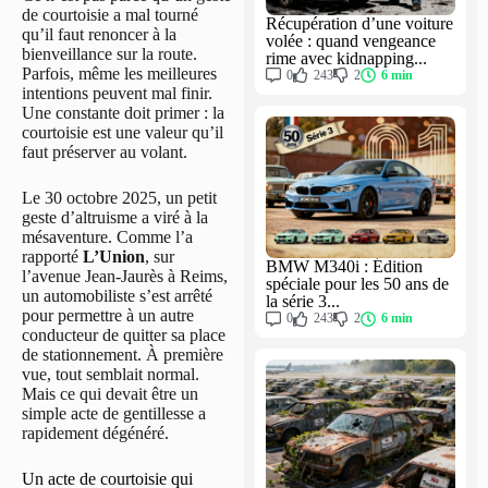
de courtoisie a mal tourné
Récupération d’une voiture
qu’il faut renoncer à la
volée : quand vengeance
bienveillance sur la route.
rime avec kidnapping...
Parfois, même les meilleures
0
243
2
6 min
intentions peuvent mal finir.
Une constante doit primer : la
courtoisie est une valeur qu’il
faut préserver au volant.
Le 30 octobre 2025, un petit
geste d’altruisme a viré à la
mésaventure. Comme l’a
rapporté
L’Union
, sur
BMW M340i : Édition
l’avenue Jean-Jaurès à Reims,
spéciale pour les 50 ans de
un automobiliste s’est arrêté
la série 3...
pour permettre à un autre
0
243
2
6 min
conducteur de quitter sa place
de stationnement. À première
vue, tout semblait normal.
Mais ce qui devait être un
simple acte de gentillesse a
rapidement dégénéré.
Un acte de courtoisie qui