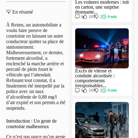
Les voitures modernes : toit
en carton, une surprise
étonnante...
💡 En résumé
0
243
2
6 min
À Reims, un automobiliste a
voulu faire preuve de
courtoisie en laissant un autre
conducteur quitter sa place de
stationnement.
Malheureusement, ce dernier,
fortement alcoolisé, a
enclenché la marche arrière et
percuté de plein fouet le
Excès de vitesse et
véhicule qui l’attendait.
conduite alcoolisée :
Refusant tout constat, il a
comportements
irresponsables...
finalement été interpellé par la
0
243
2
6 min
police avec un taux
d’alcoolémie de 0,88 mg/l
d’air expiré et son permis a été
suspendu.
Introduction : Un geste de
courtoisie malheureux
Ce n’est pas parce qu’un geste