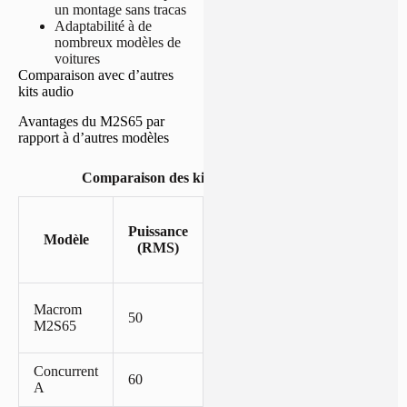
un montage sans tracas
Adaptabilité à de
nombreux modèles de
voitures
Comparaison avec d’autres
kits audio
Avantages du M2S65 par
rapport à d’autres modèles
Comparaison des kits audio 2 voies
Réponse
Puissance
en
Modèle
Prix
(RMS)
fréquence
(Hz)
Moins
Macrom
50 – 20
50
de
M2S65
000
100 €
Concurrent
45 – 22
60
150 €
A
000