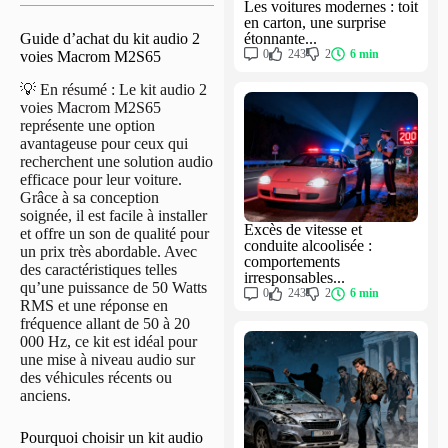
Les voitures modernes : toit
en carton, une surprise
étonnante...
Guide d’achat du kit audio 2
0
243
2
6 min
voies Macrom M2S65
💡 En résumé : Le kit audio 2
voies Macrom M2S65
représente une option
avantageuse pour ceux qui
recherchent une solution audio
efficace pour leur voiture.
Grâce à sa conception
soignée, il est facile à installer
Excès de vitesse et
et offre un son de qualité pour
conduite alcoolisée :
un prix très abordable. Avec
comportements
des caractéristiques telles
irresponsables...
qu’une puissance de 50 Watts
0
243
2
6 min
RMS et une réponse en
fréquence allant de 50 à 20
000 Hz, ce kit est idéal pour
une mise à niveau audio sur
des véhicules récents ou
anciens.
Pourquoi choisir un kit audio