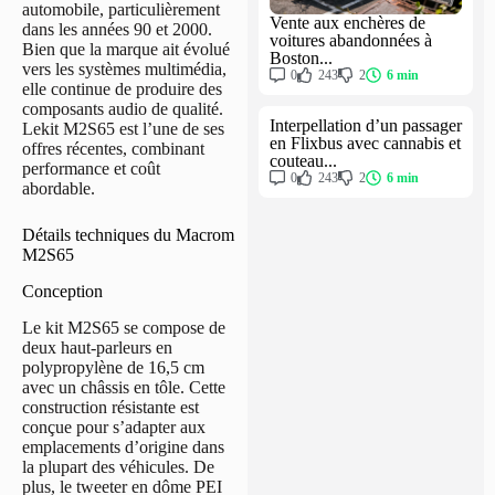
automobile, particulièrement
Vente aux enchères de
dans les années 90 et 2000.
voitures abandonnées à
Bien que la marque ait évolué
Boston...
vers les systèmes multimédia,
0
243
2
6 min
elle continue de produire des
composants audio de qualité.
Interpellation d’un passager
Lekit M2S65 est l’une de ses
en Flixbus avec cannabis et
offres récentes, combinant
couteau...
performance et coût
0
243
2
6 min
abordable.
Détails techniques du Macrom
M2S65
Conception
Le kit M2S65 se compose de
deux haut-parleurs en
polypropylène de 16,5 cm
avec un châssis en tôle. Cette
construction résistante est
conçue pour s’adapter aux
emplacements d’origine dans
la plupart des véhicules. De
plus, le tweeter en dôme PEI