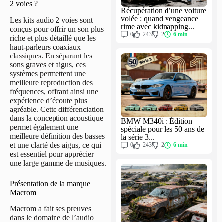
2 voies ?
Récupération d’une voiture
volée : quand vengeance
Les kits audio 2 voies sont
rime avec kidnapping...
conçus pour offrir un son plus
0
243
2
6 min
riche et plus détaillé que les
haut-parleurs coaxiaux
classiques. En séparant les
sons graves et aigus, ces
systèmes permettent une
meilleure reproduction des
fréquences, offrant ainsi une
expérience d’écoute plus
agréable. Cette différenciation
dans la conception acoustique
BMW M340i : Édition
permet également une
spéciale pour les 50 ans de
meilleure définition des basses
la série 3...
et une clarté des aigus, ce qui
0
243
2
6 min
est essentiel pour apprécier
une large gamme de musiques.
Présentation de la marque
Macrom
Macrom a fait ses preuves
dans le domaine de l’audio