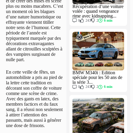
et de créer des mises en scène
plus ou moins macabres. C’est
Récupération d’une voiture
volée : quand vengeance
un moment où les blagues
rime avec kidnapping...
d’une nature humoristique ou
0
243
2
6 min
effrayante viennent titiller
notre sens de l’humour. Cette
période de l’année est
typiquement marquée par des
décorations extravagantes
allant de citrouilles sculptées à
des vampires surgissant de
nulle part.
En cette veille de fêtes, un
BMW M340i : Édition
automobiliste a pris au pied de
spéciale pour les 50 ans de
la série 3...
la lettre cette tradition en
0
243
2
6 min
décorant son coffre de voiture
comme une scène de crime.
Avec des gants en latex, des
membres factices et du faux
sang, il a réussi non seulement
à attirer l’attention des
passants, mais aussi à générer
une dose de frissons.