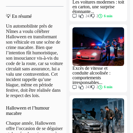
Les voitures modernes : toit
en carton, une surprise
étonnante...
💡 En résumé
0
243
2
6 min
Un automobiliste près de
Nîmes a voulu célébrer
Halloween en transformant
son véhicule en une scène de
crime macabre. Bien que
l’intention fût humoristique,
son insouciance vis-à-vis du
code de la route, car sa voiture
Excès de vitesse et
circulait sans assurance, lui a
conduite alcoolisée :
valu une contravention. Cet
comportements
incident rappelle qu’une
irresponsables...
blague, même en période
0
243
2
6 min
festive, doit être réalisée dans
le respect des lois.
Halloween et l’humour
macabre
Chaque année, Halloween
offre l’occasion de se déguiser