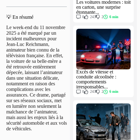
Les voitures modernes : toit
en carton, une surprise
étonnante...
💡 En résumé
0
243
2
6 min
Le week-end du 11 novembre
2025 a été marqué par un
incident malheureux pour
Jean-Luc Reichmann,
animateur bien connu de la
télévision française. En effet,
la voiture de sa belle-mère a
été retrouvée entièrement
Excès de vitesse et
dépecée, laissant l’animateur
conduite alcoolisée :
dans une situation délicate,
comportements
notamment en raison des
irresponsables...
complications avec les
0
243
2
6 min
assurances. Ce drame, partagé
sur ses réseaux sociaux, met
en lumière non seulement la
malchance de l’animateur,
mais aussi les enjeux liés à la
sécurité automobile et aux vols
de véhicules.