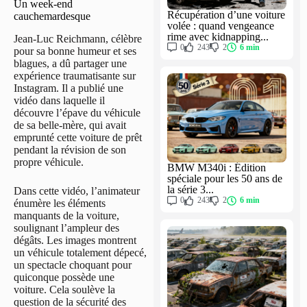
Un week-end
Récupération d’une voiture
cauchemardesque
volée : quand vengeance
rime avec kidnapping...
Jean-Luc Reichmann, célèbre
0
243
2
6 min
pour sa bonne humeur et ses
blagues, a dû partager une
expérience traumatisante sur
Instagram. Il a publié une
vidéo dans laquelle il
découvre l’épave du véhicule
de sa belle-mère, qui avait
emprunté cette voiture de prêt
pendant la révision de son
propre véhicule.
BMW M340i : Édition
spéciale pour les 50 ans de
la série 3...
Dans cette vidéo, l’animateur
0
243
2
6 min
énumère les éléments
manquants de la voiture,
soulignant l’ampleur des
dégâts. Les images montrent
un véhicule totalement dépecé,
un spectacle choquant pour
quiconque possède une
voiture. Cela soulève la
question de la sécurité des