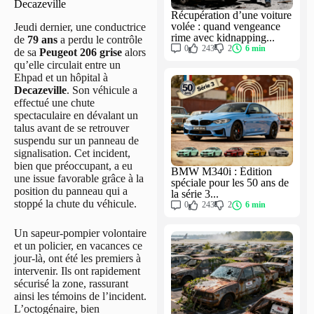
Decazeville
Récupération d’une voiture
volée : quand vengeance
Jeudi dernier, une conductrice
rime avec kidnapping...
de
79 ans
a perdu le contrôle
0
243
2
6 min
de sa
Peugeot 206 grise
alors
qu’elle circulait entre un
Ehpad et un hôpital à
Decazeville
. Son véhicule a
effectué une chute
spectaculaire en dévalant un
talus avant de se retrouver
suspendu sur un panneau de
signalisation. Cet incident,
bien que préoccupant, a eu
BMW M340i : Édition
une issue favorable grâce à la
spéciale pour les 50 ans de
position du panneau qui a
la série 3...
stoppé la chute du véhicule.
0
243
2
6 min
Un sapeur-pompier volontaire
et un policier, en vacances ce
jour-là, ont été les premiers à
intervenir. Ils ont rapidement
sécurisé la zone, rassurant
ainsi les témoins de l’incident.
L’octogénaire, bien