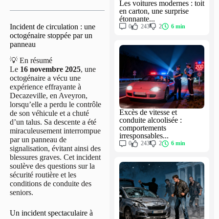
Les voitures modernes : toit
en carton, une surprise
étonnante...
Incident de circulation : une
0
243
2
6 min
octogénaire stoppée par un
panneau
💡 En résumé
Le
16 novembre 2025
, une
octogénaire a vécu une
expérience effrayante à
Decazeville, en Aveyron,
lorsqu’elle a perdu le contrôle
Excès de vitesse et
de son véhicule et a chuté
conduite alcoolisée :
d’un talus. Sa descente a été
comportements
miraculeusement interrompue
irresponsables...
par un panneau de
0
243
2
6 min
signalisation, évitant ainsi des
blessures graves. Cet incident
soulève des questions sur la
sécurité routière et les
conditions de conduite des
seniors.
Un incident spectaculaire à