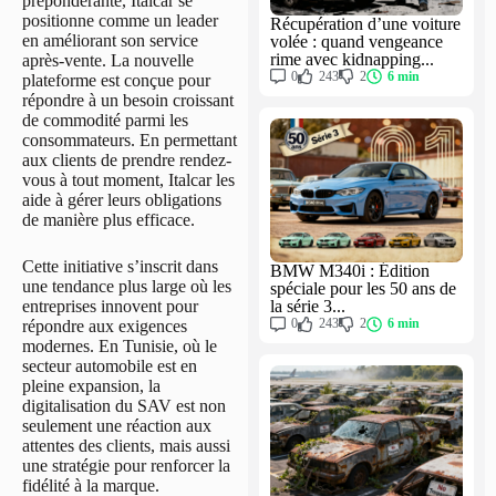
prépondérante, Italcar se
positionne comme un leader
Récupération d’une voiture
en améliorant son service
volée : quand vengeance
rime avec kidnapping...
après-vente. La nouvelle
0
243
2
6 min
plateforme est conçue pour
répondre à un besoin croissant
de commodité parmi les
consommateurs. En permettant
aux clients de prendre rendez-
vous à tout moment, Italcar les
aide à gérer leurs obligations
de manière plus efficace.
Cette initiative s’inscrit dans
BMW M340i : Édition
une tendance plus large où les
spéciale pour les 50 ans de
la série 3...
entreprises innovent pour
0
243
2
6 min
répondre aux exigences
modernes. En Tunisie, où le
secteur automobile est en
pleine expansion, la
digitalisation du SAV est non
seulement une réaction aux
attentes des clients, mais aussi
une stratégie pour renforcer la
fidélité à la marque.