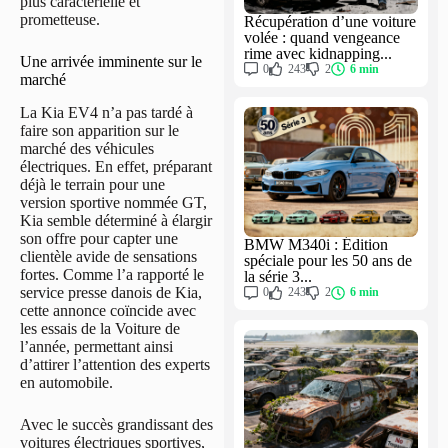
plus caractérielle et
prometteuse.
Récupération d’une voiture
volée : quand vengeance
rime avec kidnapping...
Une arrivée imminente sur le
0
243
2
6 min
marché
La Kia EV4 n’a pas tardé à
faire son apparition sur le
marché des véhicules
électriques. En effet, préparant
déjà le terrain pour une
version sportive nommée GT,
Kia semble déterminé à élargir
son offre pour capter une
BMW M340i : Édition
clientèle avide de sensations
spéciale pour les 50 ans de
fortes. Comme l’a rapporté le
la série 3...
service presse danois de Kia,
0
243
2
6 min
cette annonce coïncide avec
les essais de la Voiture de
l’année, permettant ainsi
d’attirer l’attention des experts
en automobile.
Avec le succès grandissant des
voitures électriques sportives,