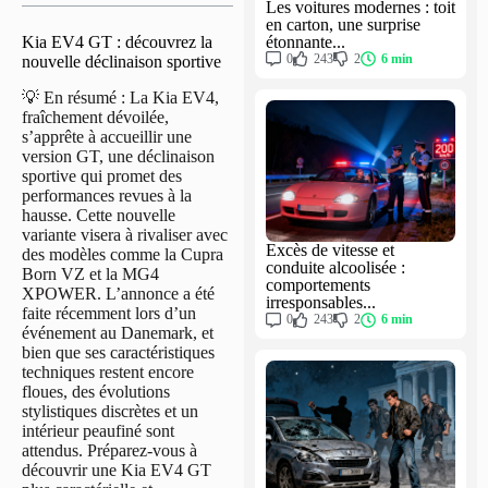
Les voitures modernes : toit
en carton, une surprise
étonnante...
Kia EV4 GT : découvrez la
0
243
2
6 min
nouvelle déclinaison sportive
💡 En résumé : La Kia EV4,
fraîchement dévoilée,
s’apprête à accueillir une
version GT, une déclinaison
sportive qui promet des
performances revues à la
hausse. Cette nouvelle
variante visera à rivaliser avec
Excès de vitesse et
des modèles comme la Cupra
conduite alcoolisée :
Born VZ et la MG4
comportements
XPOWER. L’annonce a été
irresponsables...
faite récemment lors d’un
0
243
2
6 min
événement au Danemark, et
bien que ses caractéristiques
techniques restent encore
floues, des évolutions
stylistiques discrètes et un
intérieur peaufiné sont
attendus. Préparez-vous à
découvrir une Kia EV4 GT