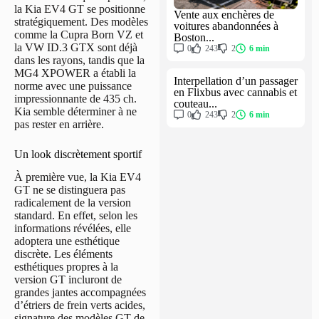
la Kia EV4 GT se positionne
Vente aux enchères de
stratégiquement. Des modèles
voitures abandonnées à
comme la Cupra Born VZ et
Boston...
la VW ID.3 GTX sont déjà
0
243
2
6 min
dans les rayons, tandis que la
MG4 XPOWER a établi la
Interpellation d’un passager
norme avec une puissance
en Flixbus avec cannabis et
impressionnante de 435 ch.
couteau...
Kia semble déterminer à ne
0
243
2
6 min
pas rester en arrière.
Un look discrètement sportif
À première vue, la Kia EV4
GT ne se distinguera pas
radicalement de la version
standard. En effet, selon les
informations révélées, elle
adoptera une esthétique
discrète. Les éléments
esthétiques propres à la
version GT incluront de
grandes jantes accompagnées
d’étriers de frein verts acides,
signature des modèles GT de