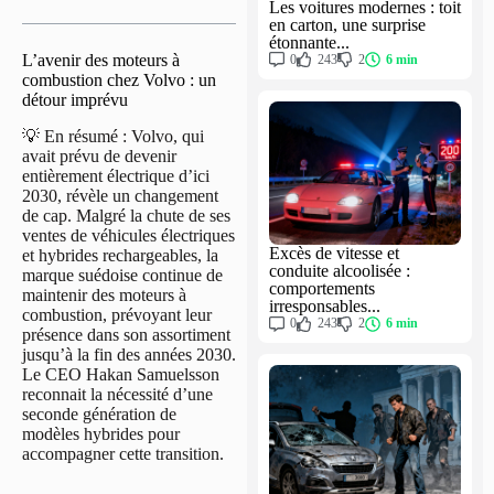
Les voitures modernes : toit
en carton, une surprise
étonnante...
L’avenir des moteurs à
0
243
2
6 min
combustion chez Volvo : un
détour imprévu
💡 En résumé : Volvo, qui
avait prévu de devenir
entièrement électrique d’ici
2030, révèle un changement
de cap. Malgré la chute de ses
ventes de véhicules électriques
Excès de vitesse et
et hybrides rechargeables, la
conduite alcoolisée :
marque suédoise continue de
comportements
maintenir des moteurs à
irresponsables...
combustion, prévoyant leur
0
243
2
6 min
présence dans son assortiment
jusqu’à la fin des années 2030.
Le CEO Hakan Samuelsson
reconnait la nécessité d’une
seconde génération de
modèles hybrides pour
accompagner cette transition.