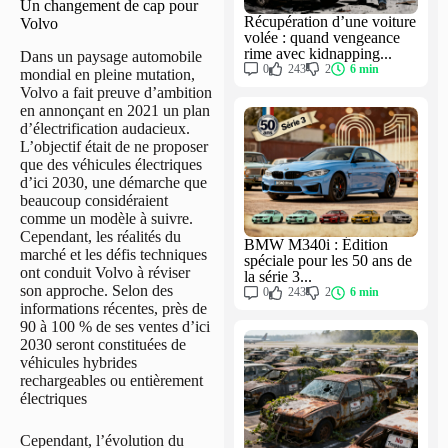
Un changement de cap pour
Récupération d’une voiture
Volvo
volée : quand vengeance
rime avec kidnapping...
Dans un paysage automobile
0
243
2
6 min
mondial en pleine mutation,
Volvo a fait preuve d’ambition
en annonçant en 2021 un plan
d’électrification audacieux.
L’objectif était de ne proposer
que des véhicules électriques
d’ici 2030, une démarche que
beaucoup considéraient
comme un modèle à suivre.
Cependant, les réalités du
BMW M340i : Édition
marché et les défis techniques
spéciale pour les 50 ans de
ont conduit Volvo à réviser
la série 3...
son approche. Selon des
0
243
2
6 min
informations récentes, près de
90 à 100 % de ses ventes d’ici
2030 seront constituées de
véhicules hybrides
rechargeables ou entièrement
électriques
Cependant, l’évolution du