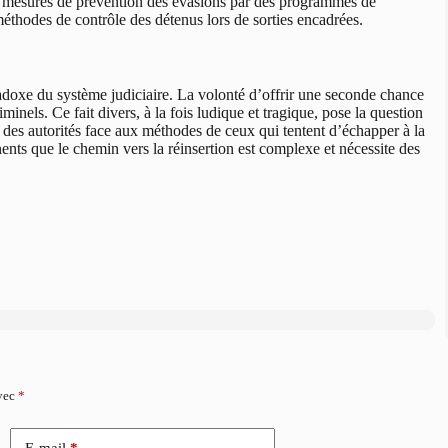
r les mesures de prévention des évasions par des programmes de
méthodes de contrôle des détenus lors de sorties encadrées.
aradoxe du système judiciaire. La volonté d’offrir une seconde chance
minels. Ce fait divers, à la fois ludique et tragique, pose la question
ion des autorités face aux méthodes de ceux qui tentent d’échapper à la
ents que le chemin vers la réinsertion est complexe et nécessite des
avec
*
E-mail
*