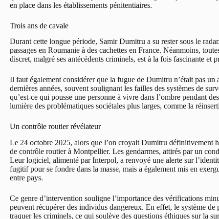
en place dans les établissements pénitentiaires.
Trois ans de cavale
Durant cette longue période, Samir Dumitru a su rester sous le radar. 
passages en Roumanie à des cachettes en France. Néanmoins, toutes le
discret, malgré ses antécédents criminels, est à la fois fascinante et 
Il faut également considérer que la fugue de Dumitru n’était pas un 
dernières années, souvent soulignant les failles des systèmes de surve
qu’est-ce qui pousse une personne à vivre dans l’ombre pendant des
lumière des problématiques sociétales plus larges, comme la réinserti
Un contrôle routier révélateur
Le 24 octobre 2025, alors que l’on croyait Dumitru définitivement h
de contrôle routier à Montpellier. Les gendarmes, attirés par un con
Leur logiciel, alimenté par Interpol, a renvoyé une alerte sur l’iden
fugitif pour se fondre dans la masse, mais a également mis en exergu
entre pays.
Ce genre d’intervention souligne l’importance des vérifications minut
peuvent récupérer des individus dangereux. En effet, le système de 
traquer les criminels, ce qui soulève des questions éthiques sur la su