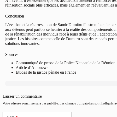
À l’avenir, il est essentiel que les décideurs s’attellent à renforce
réinsertion sociale plus efficaces, mais également en réévaluant les 
Conclusion
L’évasion et la ré-arrestation de Samir Dumitru illustrent bien le p
aux détenus peut parfois se heurter à la réalité des comportements cri
de la réhabilitation des individus face à leurs délits et de l’adaptat
justice. Les histoires comme celle de Dumitru sont des rappels pertin
solutions innovantes.
Sources
Communiqué de presse de la Police Nationale de la Réunion
Article d’Autonews
Etudes de la justice pénale en France
Laisser un commentaire
Votre adresse e-mail ne sera pas publiée.
Les champs obligatoires sont indiqués 
Nom
*