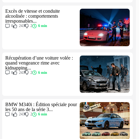
Excès de vitesse et conduite
alcoolisée : comportements
irresponsables...
0
243
2
6 min
Récupération d’une voiture volée :
quand vengeance rime avec
kidnapping...
0
243
2
6 min
BMW M340i : Édition spéciale pour
les 50 ans de la série 3...
0
243
2
6 min