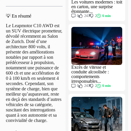
Les voitures modernes : toit
en carton, une surprise
étonnante...
💡 En résumé
0
243
2
6 min
Le Leapmotor C10 AWD est
un SUV électrique prometteur,
dévoilé récemment au Salon
de Zurich. Doté d’une
architecture 800 volts, il
présente des améliorations
notables par rapport à son
prédécesseur à propulsion,
Excès de vitesse et
notamment une puissance de
conduite alcoolisée :
600 ch et une accélération de
comportements
0 à 100 km/h en seulement 4
irresponsables...
secondes. Cependant, son
0
243
2
6 min
système de charge, bien que
meilleur qu’auparavant, reste
en deçà des standards d’autres
véhicules de sa catégorie,
suscitant des interrogations
quant à son autonomie et sa
convivialité de charge.