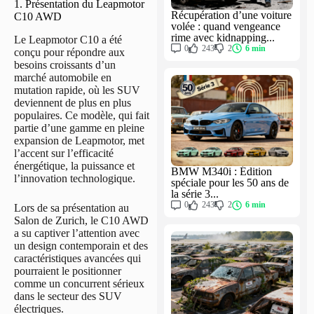
1. Présentation du Leapmotor
Récupération d’une voiture
C10 AWD
volée : quand vengeance
rime avec kidnapping...
Le Leapmotor C10 a été
0
243
2
6 min
conçu pour répondre aux
besoins croissants d’un
marché automobile en
mutation rapide, où les SUV
deviennent de plus en plus
populaires. Ce modèle, qui fait
partie d’une gamme en pleine
expansion de Leapmotor, met
l’accent sur l’efficacité
énergétique, la puissance et
BMW M340i : Édition
l’innovation technologique.
spéciale pour les 50 ans de
la série 3...
0
243
2
6 min
Lors de sa présentation au
Salon de Zurich, le C10 AWD
a su captiver l’attention avec
un design contemporain et des
caractéristiques avancées qui
pourraient le positionner
comme un concurrent sérieux
dans le secteur des SUV
électriques.