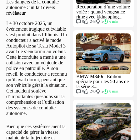
Les dangers de la conduite
Récupération d’une voiture
autonome : un fait divers
volée : quand vengeance
révélateur
rime avec kidnapping...
0
243
2
6 min
Le 30 octobre 2025, un
événement tragique et évitable
s’est produit dans l’Illinois. Un
conducteur a activé le mode
Autopilot de sa Tesla Model 3
avant de s’endormir au volant.
Cette inconduite a mené à une
collision avec un véhicule de
police en patrouille. À son
réveil, le conducteur a reconnu
BMW M340i : Édition
qu’il avait dormi, pensant que
spéciale pour les 50 ans de
son véhicule gérait la situation.
la série 3...
Cet incident soulève
0
243
2
6 min
d’importantes questions sur la
compréhension et l’utilisation
des systèmes de conduite
autonome.
Bien que ces systèmes aient la
capacité de gérer la vitesse,
maintenir la trajectoire et