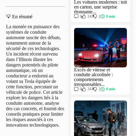
Les voitures modernes : toit
en carton, une surprise
étonnante...
💡 En résumé
0
243
2
6 min
La montée en puissance des
systèmes de conduite
autonome suscite des débats,
notamment autour de la
sécurité de ces technologies.
Un incident récent survenu
dans l’Illinois illustre les
dangers potentiels du pilote
Excès de vitesse et
automatique, où un
conduite alcoolisée :
conducteur a endormi au
comportements
volant sa Tesla équipée de
irresponsables...
cette fonction, percutant un
0
243
2
6 min
véhicule de police. Cet article
explore les dangers liés à la
conduite autonome, analyse
des cas concrets, et fournit des
conseils pratiques pour limiter
les risques associés à ces
innovations technologiques.