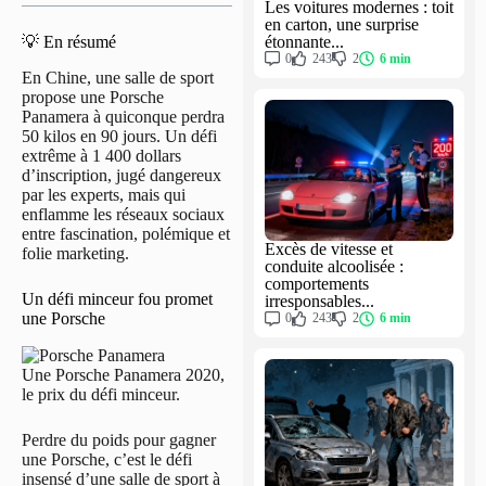
Les voitures modernes : toit
en carton, une surprise
étonnante...
💡 En résumé
0
243
2
6 min
En Chine, une salle de sport
propose une Porsche
Panamera à quiconque perdra
50 kilos en 90 jours. Un défi
extrême à 1 400 dollars
d’inscription, jugé dangereux
par les experts, mais qui
enflamme les réseaux sociaux
entre fascination, polémique et
Excès de vitesse et
folie marketing.
conduite alcoolisée :
comportements
Un défi minceur fou promet
irresponsables...
une Porsche
0
243
2
6 min
Une Porsche Panamera 2020,
le prix du défi minceur.
Perdre du poids pour gagner
une Porsche, c’est le défi
insensé d’une salle de sport à