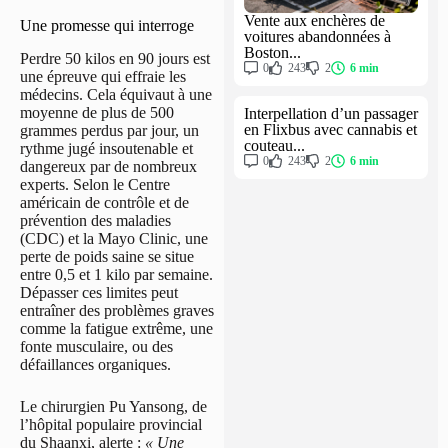
Vente aux enchères de
Une promesse qui interroge
voitures abandonnées à
Boston...
Perdre 50 kilos en 90 jours est
0
243
2
6 min
une épreuve qui effraie les
médecins. Cela équivaut à une
moyenne de plus de 500
Interpellation d’un passager
en Flixbus avec cannabis et
grammes perdus par jour, un
couteau...
rythme jugé insoutenable et
0
243
2
6 min
dangereux par de nombreux
experts. Selon le Centre
américain de contrôle et de
prévention des maladies
(CDC) et la Mayo Clinic, une
perte de poids saine se situe
entre 0,5 et 1 kilo par semaine.
Dépasser ces limites peut
entraîner des problèmes graves
comme la fatigue extrême, une
fonte musculaire, ou des
défaillances organiques.
Le chirurgien Pu Yansong, de
l’hôpital populaire provincial
du Shaanxi, alerte :
« Une