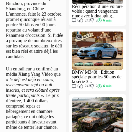
Binzhou, province du
Récupération d’une voiture
Shandong, en Chine.
volée : quand vengeance
L’annonce, faite le 23 octobre,
rime avec kidnapping...
promet quiconque réussit à
0
243
2
6 min
perdre 50 kilos en 90 jours
repartira au volant d’une
Panamera d’occasion. Si l’idée
a provoqué de nombreux rires
sur les réseaux sociaux, le défi
est bien réel et attire déjà les
candidats.
Un entraîneur a confirmé au
BMW M340i : Édition
média Xiang Yang Video que
spéciale pour les 50 ans de
« le défi est déjà en cours,
la série 3...
avec environ sept ou huit
0
243
2
6 min
inscrits, et sera clôturé après
trente participants »
. Le prix
d’entrée, 1 400 dollars,
comprend repas et
hébergement en chambre
partagée, ce qui oblige les
participants à investir avant
même de tenter leur chance.