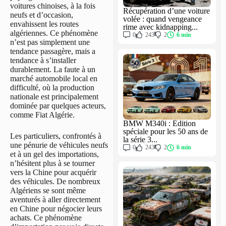
voitures chinoises, à la fois
Récupération d’une voiture
neufs et d’occasion,
volée : quand vengeance
envahissent les routes
rime avec kidnapping...
algériennes. Ce phénomène
0
243
2
6 min
n’est pas simplement une
tendance passagère, mais a
tendance à s’installer
durablement. La faute à un
marché automobile local en
difficulté, où la production
nationale est principalement
dominée par quelques acteurs,
comme Fiat Algérie.
BMW M340i : Édition
spéciale pour les 50 ans de
Les particuliers, confrontés à
la série 3...
une pénurie de véhicules neufs
0
243
2
6 min
et à un gel des importations,
n’hésitent plus à se tourner
vers la Chine pour acquérir
des véhicules. De nombreux
Algériens se sont même
aventurés à aller directement
en Chine pour négocier leurs
achats. Ce phénomène