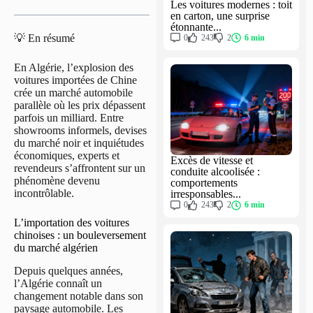
Les voitures modernes : toit
en carton, une surprise
étonnante...
💡 En résumé
0
243
2
6 min
En Algérie, l’explosion des
voitures importées de Chine
crée un marché automobile
parallèle où les prix dépassent
parfois un milliard. Entre
showrooms informels, devises
du marché noir et inquiétudes
économiques, experts et
Excès de vitesse et
revendeurs s’affrontent sur un
conduite alcoolisée :
phénomène devenu
comportements
incontrôlable.
irresponsables...
0
243
2
6 min
L’importation des voitures
chinoises : un bouleversement
du marché algérien
Depuis quelques années,
l’Algérie connaît un
changement notable dans son
paysage automobile. Les