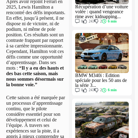
Après avoir rejoint Ferrari en
Récupération d’une voiture
2025, Lewis Hamilton a
volée : quand vengeance
rencontré des défis importants.
rime avec kidnapping...
En effet, jusqu’à présent, il ne
0
243
2
6 min
dispose ni de victoire, ni de
podium, ni même de pole
position. Ces résultats sont un
contraste frappant par rapport
à sa carrière impressionnante.
Cependant, Hamilton voit ces
défis comme une opportunité
d’apprentissage. Dans ses
mots :
“Il y a eu des hauts et
des bas cette saison, mais
BMW M340i : Édition
nous sommes désormais sur
spéciale pour les 50 ans de
la bonne voie.”
la série 3...
0
243
2
6 min
Cette saison a été marquée par
un processus d’apprentissage
continu, que le pilote
considère essentiel pour son
développement et celui de
l’équipe. À travers ses
expériences sur la piste, il a
appris à mieux comprendre sa