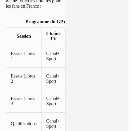
même. Voici les horaires pour
les fans en France :
Programme du GP du Mexique de F1
Chaîne
Session
Date
Horaire
TV
Vendredi
À partir
Essais Libres
Canal+
24
de
1
Sport
octobre
20h10
Vendredi
À partir
Essais Libres
Canal+
24
de
2
Sport
octobre
23h55
Samedi
À partir
Essais Libres
Canal+
25
de
3
Sport
octobre
19h20
Samedi
À partir
Canal+
Qualifications
25
de
Sport
octobre
22h40