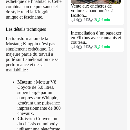
esthétique de l’habitacle. Cette
Vente aux enchères de
combinaison de puissance et
voitures abandonnées à
de style rend la Kingpin
Boston...
unique et fascinante.
0
243
2
6 min
Les détails techniques
Interpellation d’un passager
en Flixbus avec cannabis et
La transformation de la
couteau...
Mustang Kingpin n’est pas
0
243
2
6 min
simplement esthétique. La
majeure partie du travail a
porté sur l’amélioration de sa
performance et de sa
maniabilité :
Moteur :
Moteur V8
Coyote de 5.0 litres,
superchargé par un
compresseur Whipple,
générant une puissance
impressionnante de 800
chevaux.
Châssis :
Conversion
du châssis en unibody,
utilisant une plateforme