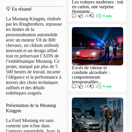
Les voitures modernes : toit
en carton, une surprise
💡 En résumé
étonnante...
0
243
2
6 min
La Mustang Kingpin, réalisée
par les Ringbrothers, repousse
les limites de la
personnalisation automobile
avec un moteur V8 de 800
chevaux, un châssis unibody
innovant et un design affiné
tout en préservant l’ADN de
l’emblématique Mustang. Ce
projet, marqué par plus de 5
Excès de vitesse et
500 heures de travail, incarne
conduite alcoolisée :
l’élégance et la performance à
comportements
irresponsables...
travers des choix techniques
0
243
2
6 min
raffinés et des détails
esthétiques soignés.
Présentation de la Mustang
Kingpin
La Ford Mustang est sans
conteste une icône dans
l’univers automobile. Avec la