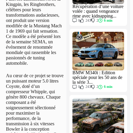
Kingpin, les Ringbrothers,
Récupération d’une voiture
célèbres pour leurs
volée : quand vengeance
transformations audacieuses,
rime avec kidnapping...
ont produit une version
0
243
2
6 min
modifiée de la Mustang Mach
1 de 1969 qui fait sensation.
Ce modèle a été présenté lors
de la semaine SEMA, un
événement de renommée
mondiale qui rassemble les
passionnés de tuning
automobile.
BMW M340i : Édition
Au cœur de ce projet se trouve
spéciale pour les 50 ans de
un puissant moteur 5.0 litres
la série 3...
Coyote, doté d’un
0
243
2
6 min
compresseur Whipple, qui
génère 800 chevaux. Chaque
composant a été
soigneusement sélectionné
pour maximiser la
performance, de la
transmission à six vitesses
Bowler à la conception