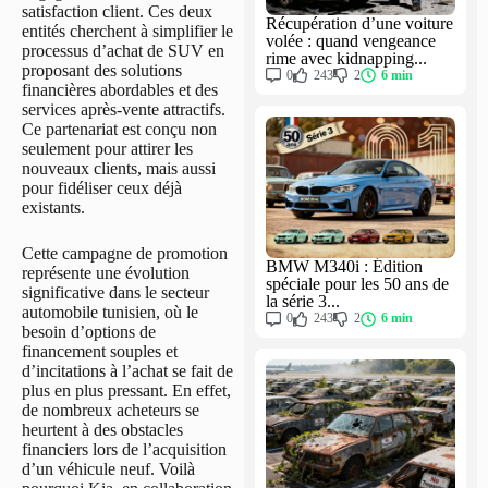
satisfaction client. Ces deux
Récupération d’une voiture
entités cherchent à simplifier le
volée : quand vengeance
processus d’achat de SUV en
rime avec kidnapping...
proposant des solutions
0
243
2
6 min
financières abordables et des
services après-vente attractifs.
Ce partenariat est conçu non
seulement pour attirer les
nouveaux clients, mais aussi
pour fidéliser ceux déjà
existants.
Cette campagne de promotion
BMW M340i : Édition
représente une évolution
spéciale pour les 50 ans de
significative dans le secteur
la série 3...
automobile tunisien, où le
0
243
2
6 min
besoin d’options de
financement souples et
d’incitations à l’achat se fait de
plus en plus pressant. En effet,
de nombreux acheteurs se
heurtent à des obstacles
financiers lors de l’acquisition
d’un véhicule neuf. Voilà