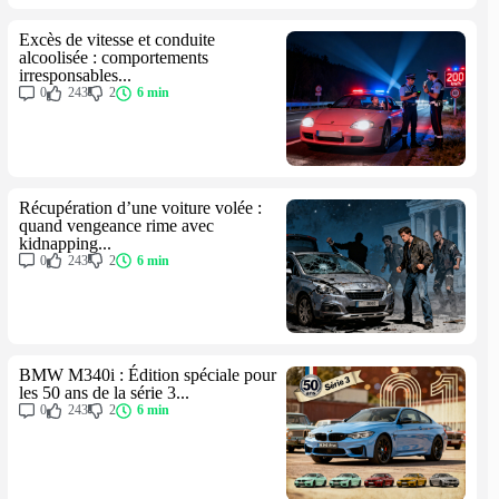
Excès de vitesse et conduite
alcoolisée : comportements
irresponsables...
0
243
2
6 min
Récupération d’une voiture volée :
quand vengeance rime avec
kidnapping...
0
243
2
6 min
BMW M340i : Édition spéciale pour
les 50 ans de la série 3...
0
243
2
6 min