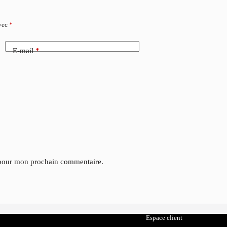
avec
*
E-mail
*
 pour mon prochain commentaire.
Catalogue
Espace client