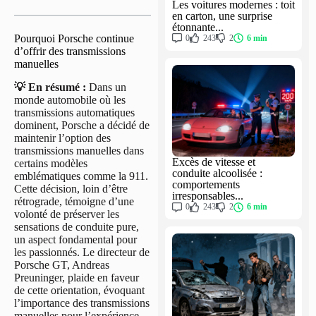
Les voitures modernes : toit
en carton, une surprise
étonnante...
Pourquoi Porsche continue
0
243
2
6 min
d’offrir des transmissions
manuelles
💡 En résumé :
Dans un
monde automobile où les
transmissions automatiques
dominent, Porsche a décidé de
maintenir l’option des
transmissions manuelles dans
Excès de vitesse et
certains modèles
conduite alcoolisée :
emblématiques comme la 911.
comportements
Cette décision, loin d’être
irresponsables...
rétrograde, témoigne d’une
0
243
2
6 min
volonté de préserver les
sensations de conduite pure,
un aspect fondamental pour
les passionnés. Le directeur de
Porsche GT, Andreas
Preuninger, plaide en faveur
de cette orientation, évoquant
l’importance des transmissions
manuelles pour l’expérience