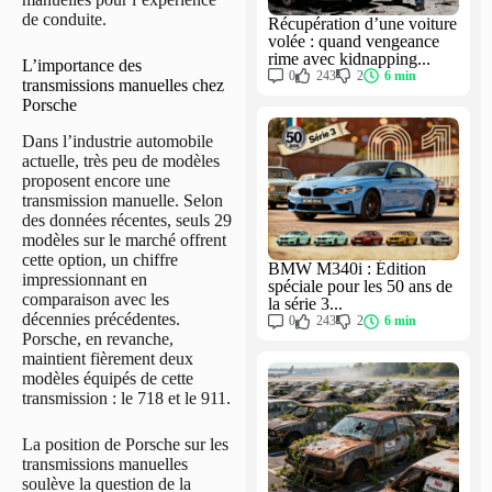
de conduite.
Récupération d’une voiture
volée : quand vengeance
rime avec kidnapping...
L’importance des
0
243
2
6 min
transmissions manuelles chez
Porsche
Dans l’industrie automobile
actuelle, très peu de modèles
proposent encore une
transmission manuelle. Selon
des données récentes, seuls 29
modèles sur le marché offrent
cette option, un chiffre
BMW M340i : Édition
impressionnant en
spéciale pour les 50 ans de
comparaison avec les
la série 3...
décennies précédentes.
0
243
2
6 min
Porsche, en revanche,
maintient fièrement deux
modèles équipés de cette
transmission : le 718 et le 911.
La position de Porsche sur les
transmissions manuelles
soulève la question de la